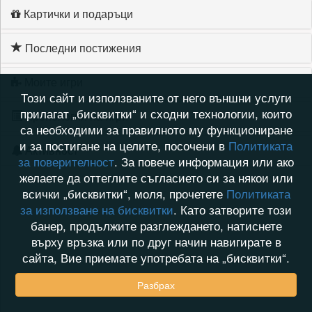
Картички и подаръци
Последни постижения
Моите игри
Този сайт и използваните от него външни услуги
прилагат „бисквитки“ и сходни технологии, които
Хронология на игри
са необходими за правилното му функциониране
и за постигане на целите, посочени в
Политиката
Активност
за поверителност
. За повече информация или ако
желаете да оттеглите съгласието си за някои или
всички „бисквитки“, моля, прочетете
Политиката
за използване на бисквитки
. Като затворите този
банер, продължите разглеждането, натиснете
върху връзка или по друг начин навигирате в
сайта, Вие приемате употребата на „бисквитки“.
Разбрах