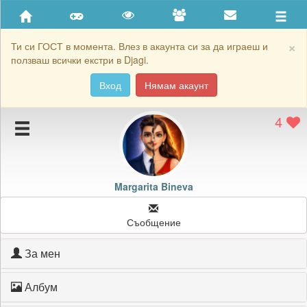
Приятели
Хронология на игри
×
Ти си ГОСТ в момента. Влез в акаунта си за да играеш и
ползваш всички екстри в Djagi.
Активност
Вход
Нямам акаунт
Постижения
4
Подаръците на Margarita Bineva
Картичките на Margarita Bineva
Блокирай Margarita Bineva
Margarita Bineva
Съобщение
За мен
Албум