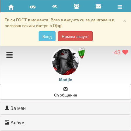
Приятели
Хронология на игри
×
Ти си ГОСТ в момента. Влез в акаунта си за да играеш и
ползваш всички екстри в Djagi.
Активност
Вход
Нямам акаунт
Постижения
43
Подаръците на Madjic
Картичките на Madjic
Блокирай Madjic
Madjic
Съобщение
За мен
Албум