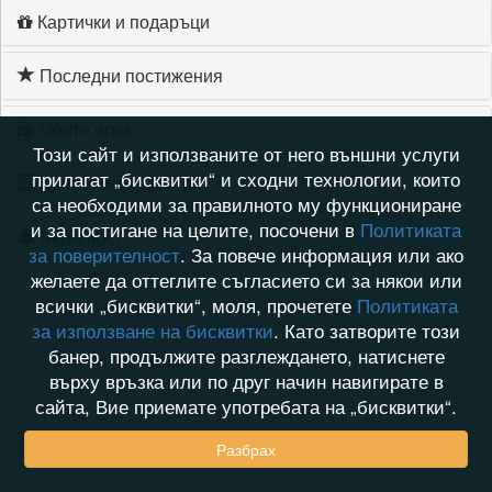
Картички и подаръци
Последни постижения
Моите игри
Този сайт и използваните от него външни услуги
прилагат „бисквитки“ и сходни технологии, които
Хронология на игри
са необходими за правилното му функциониране
и за постигане на целите, посочени в
Политиката
Активност
за поверителност
. За повече информация или ако
желаете да оттеглите съгласието си за някои или
всички „бисквитки“, моля, прочетете
Политиката
за използване на бисквитки
. Като затворите този
банер, продължите разглеждането, натиснете
върху връзка или по друг начин навигирате в
сайта, Вие приемате употребата на „бисквитки“.
Разбрах