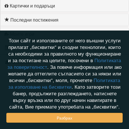
Картички и подаръци
Последни постижения
Моите игри
Този сайт и използваните от него външни услуги
прилагат „бисквитки“ и сходни технологии, които
Хронология на игри
са необходими за правилното му функциониране
и за постигане на целите, посочени в
Политиката
Активност
за поверителност
. За повече информация или ако
желаете да оттеглите съгласието си за някои или
всички „бисквитки“, моля, прочетете
Политиката
за използване на бисквитки
. Като затворите този
банер, продължите разглеждането, натиснете
върху връзка или по друг начин навигирате в
сайта, Вие приемате употребата на „бисквитки“.
Разбрах