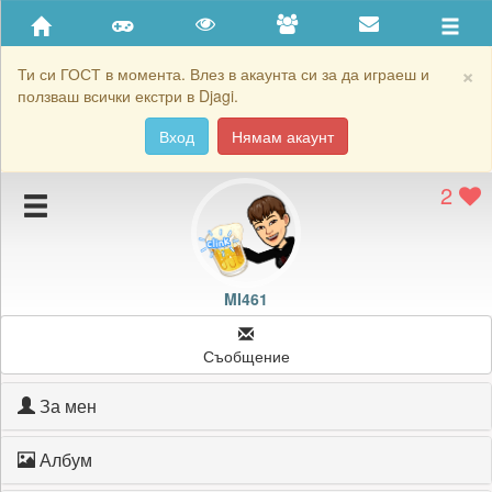
Приятели
Хронология на игри
×
Ти си ГОСТ в момента. Влез в акаунта си за да играеш и
ползваш всички екстри в Djagi.
Активност
Вход
Нямам акаунт
Постижения
2
Подаръците на MI461
Картичките на MI461
Блокирай MI461
MI461
Съобщение
За мен
Албум