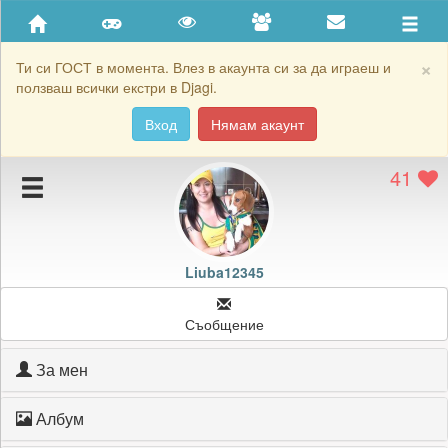
Приятели
Хронология на игри
×
Ти си ГОСТ в момента. Влез в акаунта си за да играеш и
ползваш всички екстри в Djagi.
Активност
Вход
Нямам акаунт
Постижения
41
Подаръците на Liuba12345
Картичките на Liuba12345
Блокирай Liuba12345
Liuba12345
Съобщение
За мен
Албум