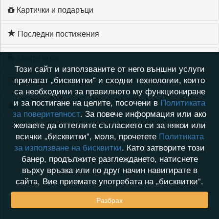
Картички и подаръци
Последни постижения
Моите игри
Този сайт и използваните от него външни услуги
прилагат „бисквитки“ и сходни технологии, които
Хронология на игри
са необходими за правилното му функциониране
и за постигане на целите, посочени в
Политиката
Активност
за поверителност
. За повече информация или ако
желаете да оттеглите съгласието си за някои или
всички „бисквитки“, моля, прочетете
Политиката
за използване на бисквитки
. Като затворите този
банер, продължите разглеждането, натиснете
върху връзка или по друг начин навигирате в
сайта, Вие приемате употребата на „бисквитки“.
Разбрах