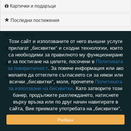
Картички и подаръци
Последни постижения
Моите игри
Този сайт и използваните от него външни услуги
прилагат „бисквитки“ и сходни технологии, които
Хронология на игри
са необходими за правилното му функциониране
и за постигане на целите, посочени в
Политиката
Активност
за поверителност
. За повече информация или ако
желаете да оттеглите съгласието си за някои или
Кой видя профила на DiVchE
всички „бисквитки“, моля, прочетете
Политиката
за използване на бисквитки
. Като затворите този
банер, продължите разглеждането, натиснете
върху връзка или по друг начин навигирате в
сайта, Вие приемате употребата на „бисквитки“.
Разбрах