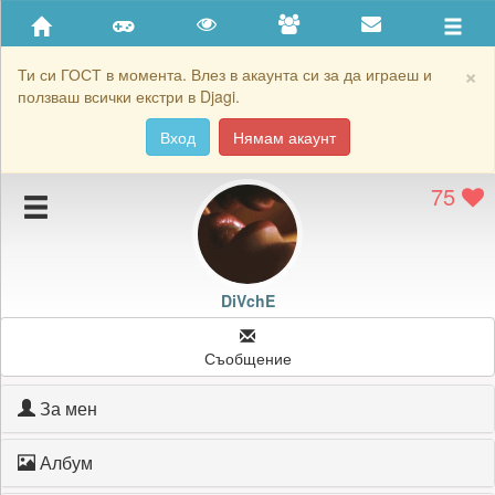
Приятели
Хронология на игри
×
Ти си ГОСТ в момента. Влез в акаунта си за да играеш и
ползваш всички екстри в Djagi.
Активност
Вход
Нямам акаунт
Постижения
75
Подаръците на DiVchE
Картичките на DiVchE
Блокирай DiVchE
DiVchE
Съобщение
За мен
Албум