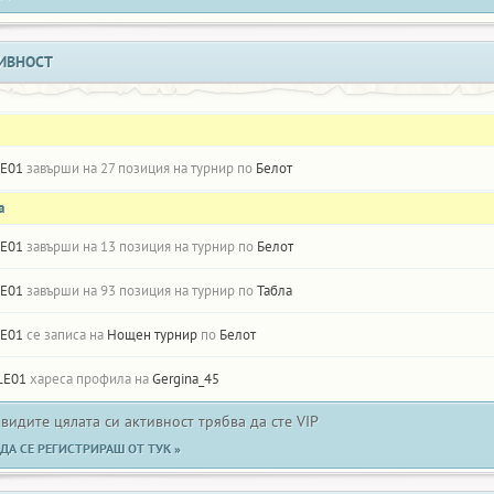
ИВНОСТ
E01
завърши на 27 позиция на турнир по
Белот
а
E01
завърши на 13 позиция на турнир по
Белот
E01
завърши на 93 позиция на турнир по
Табла
E01
се записа на
Нощен турнир
по
Белот
LE01
хареса профила на
Gergina_45
 видите цялата си активност трябва да сте VIP
ДА СЕ РЕГИСТРИРАШ ОТ ТУК »