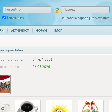
Запомни ме
Забравена парола
|
Регистрация
РИ
АКТИВНОСТ
ФОРУМ
БЛОГ
 да играе
Табла
 регистриране:
04 май 2021
о на линия:
06.08.2026
 67