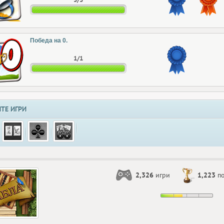
Победа на 0.
1/1
ТЕ ИГРИ
2,326
игри
1,223
по