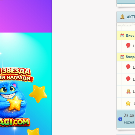
АКТ
Днес
L
Вчер
L
L
L
За да
МОЖЕ 