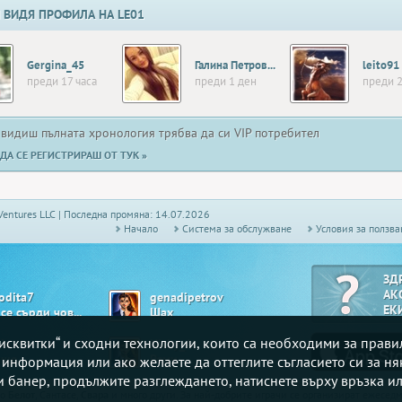
 ВИДЯ ПРОФИЛА НА LE01
Gergina_45
Галина Петрова02
leito91
преди 17 часа
преди 1 ден
преди 2
 видиш пълната хронология трябва да си VIP потребител
ДА СЕ РЕГИСТРИРАШ ОТ ТУК »
Ventures LLC | Последна промяна: 14.07.2026
Начало
Системa за обслужване
Условия за ползва
ЗД
АК
odita7
genadipetrov
ЕК
Не се сърди човече
Шах
„бисквитки“ и сходни технологии, които са необходими за прав
lie
Nicky_At
ше
Реми
е информация или ако желаете да оттеглите съгласието си за ня
зи банер, продължите разглеждането, натиснете върху връзка ил
то
Белот
, Сантасе,
Свара
и много други. За най-добрите играчи се организират ежесе