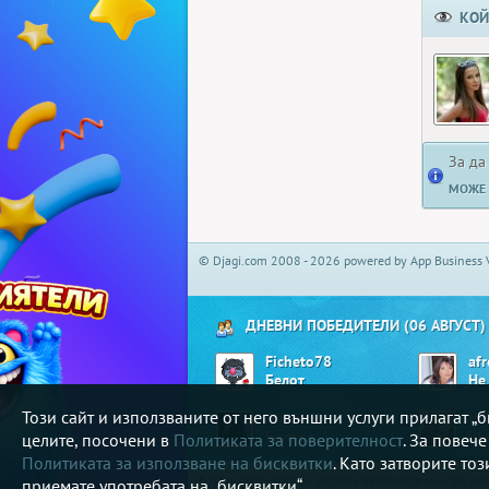
КОЙ
За да
МОЖЕ 
© Djagi.com 2008 - 2026 powered by App Business 
ДНЕВНИ ПОБЕДИТЕЛИ (06 АВГУСТ)
Ficheto78
afr
Белот
Този сайт и използваните от него външни услуги прилагат 
Atipov9
Vil
Билярд
Ши
целите, посочени в
Политиката за поверителност
. За повеч
Политиката за използване на бисквитки
. Като затворите то
В djagi.com може да играете любимите си игри ка
приемате употребата на „бисквитки“.