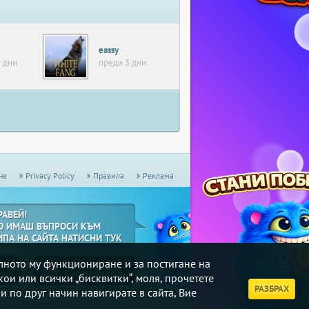
eassy
 дни
преди 3 дни
не
Privacy Policy
Правила
Реклама
РАВЕЙ!
О ИМАШ ВЪПРОСИ КЪМ
ИПА НА САЙТА НАТИСНИ ТУК
илното му функциониране и за постигане на
кои или всички „бисквитки“, моля, прочетете
РАЗБРАХ
и по друг начин навигирате в сайта, Вие
дмични
Турнири
, в които може да се включите.