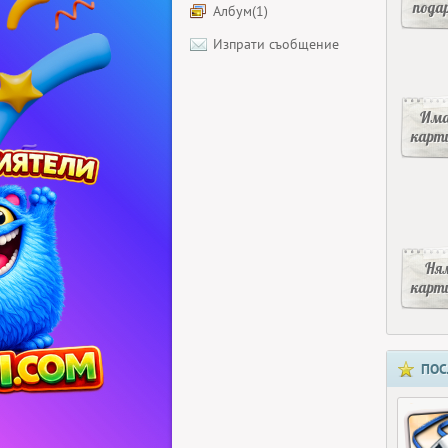
пода
Албум(1)
Изпрати съобщение
Има
карт
Ня
карт
ПОС