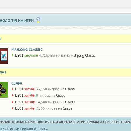
НОЛОГИЯ НА ИГРИ
а
MAHJONG CLASSIC
LE01
спечели
4,716,433 точки на
Mahjong Classic
густ
СВАРА
LE01
загуби
33,150 чипове на
Свара
LE01
загуби
0 чипове на
Свара
LE01
загуби
18,500 чипове на
Свара
LE01
загуби
7,500 чипове на
Свара
 ВИДИШ ПЪЛНАТА ХРОНОЛОГИЯ НА ИЗИГРАНИТЕ ИГРИ, ТРЯБВА ДА СИ РЕГИСТРИРАН
ДА СЕ РЕГИСТРИРАШ ОТ ТУК »