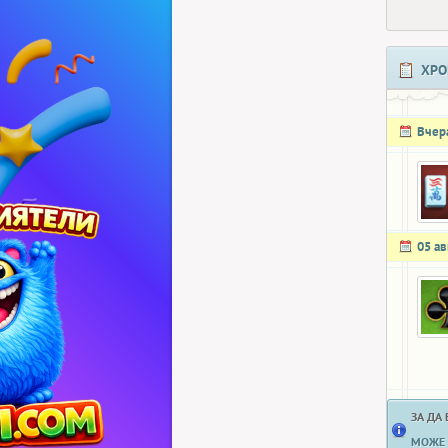
ХРО
Вчер
05 ав
ЗА ДА
МОЖЕ 