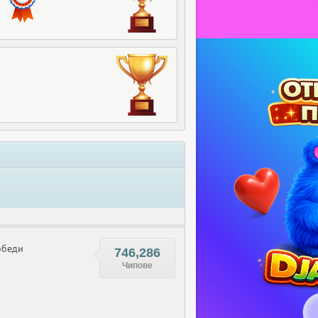
беди
746,286
Чипове