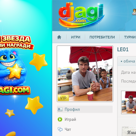
ИГРИ
ПОТРЕБИТЕЛИ
ТУРНИ
НАЧАЛО
djagi.com
LE01
• обича
Дата на
Последн
Профил
Играй
Чат
Има