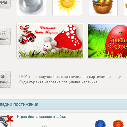
ръка
 77
ички
ма
LE01 не е получил никакви специални картички все още
ички
Бъди първият изпратил специална картичка
ЛЕДНИ ПОСТИЖЕНИЯ
Играл без наказание в сайта.
3/3