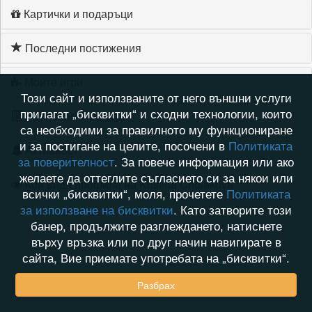
Картички и подаръци
Последни постижения
Моите игри
Този сайт и използваните от него външни услуги
прилагат „бисквитки“ и сходни технологии, които
Хронология на игри
са необходими за правилното му функциониране
и за постигане на целите, посочени в
Политиката
Активност
за поверителност
. За повече информация или ако
желаете да оттеглите съгласието си за някои или
Кой видя профила на Kristina Cholakova
всички „бисквитки“, моля, прочетете
Политиката
за използване на бисквитки
. Като затворите този
банер, продължите разглеждането, натиснете
върху връзка или по друг начин навигирате в
сайта, Вие приемате употребата на „бисквитки“.
Разбрах