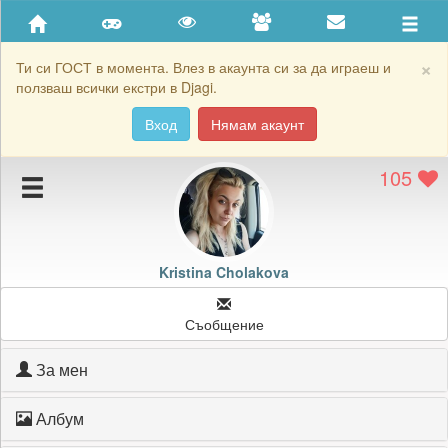
Приятели
Хронология на игри
×
Ти си ГОСТ в момента. Влез в акаунта си за да играеш и
ползваш всички екстри в Djagi.
Активност
Вход
Нямам акаунт
Постижения
105
Подаръците на Kristina Cholakova
Картичките на Kristina Cholakova
Блокирай Kristina Cholakova
Kristina Cholakova
Съобщение
За мен
Албум