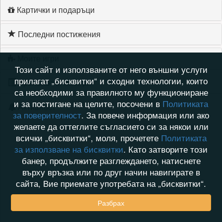
Картички и подаръци
Последни постижения
Моите игри
Този сайт и използваните от него външни услуги
прилагат „бисквитки“ и сходни технологии, които
Хронология на игри
са необходими за правилното му функциониране
и за постигане на целите, посочени в
Политиката
Активност
за поверителност
. За повече информация или ако
желаете да оттеглите съгласието си за някои или
всички „бисквитки“, моля, прочетете
Политиката
за използване на бисквитки
. Като затворите този
банер, продължите разглеждането, натиснете
върху връзка или по друг начин навигирате в
сайта, Вие приемате употребата на „бисквитки“.
Разбрах