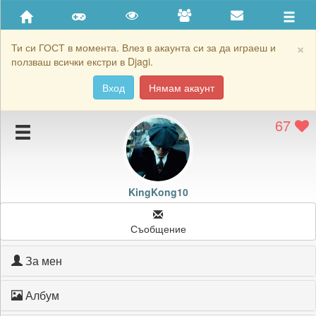
Приятели
Хронология на игри
×
Ти си ГОСТ в момента. Влез в акаунта си за да играеш и
ползваш всички екстри в Djagi.
Активност
Вход
Нямам акаунт
Постижения
67
Подаръците на KingKong10
Картичките на KingKong10
Блокирай KingKong10
KingKong10
Съобщение
За мен
Албум