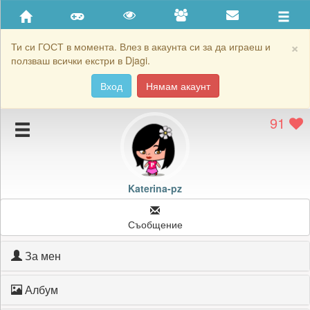
Приятели
Хронология на игри
×
Ти си ГОСТ в момента. Влез в акаунта си за да играеш и
ползваш всички екстри в Djagi.
Активност
Вход
Нямам акаунт
Постижения
91
Подаръците на Katerina-pz
Картичките на Katerina-pz
Блокирай Katerina-pz
Katerina-pz
Съобщение
За мен
Албум