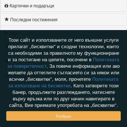
Картички и подаръци
Последни постижения
Моите игри
Този сайт и използваните от него външни услуги
прилагат „бисквитки“ и сходни технологии, които
Хронология на игри
са необходими за правилното му функциониране
и за постигане на целите, посочени в
Политиката
Активност
за поверителност
. За повече информация или ако
желаете да оттеглите съгласието си за някои или
Кой видя профила на Katerina-pz
всички „бисквитки“, моля, прочетете
Политиката
за използване на бисквитки
. Като затворите този
банер, продължите разглеждането, натиснете
върху връзка или по друг начин навигирате в
сайта, Вие приемате употребата на „бисквитки“.
Разбрах