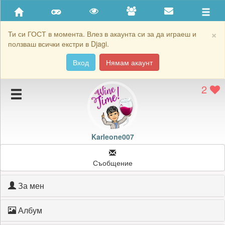
Приятели
Хронология на игри
×
Ти си ГОСТ в момента. Влез в акаунта си за да играеш и
ползваш всички екстри в Djagi.
Активност
Вход
Нямам акаунт
Постижения
2
Подаръците на Karleone007
Картичките на Karleone007
Блокирай Karleone007
Karleone007
Съобщение
За мен
Албум