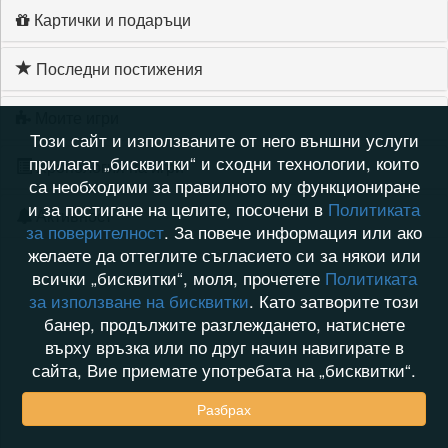
Картички и подаръци
Последни постижения
Моите игри
Този сайт и използваните от него външни услуги
прилагат „бисквитки“ и сходни технологии, които
Хронология на игри
са необходими за правилното му функциониране
и за постигане на целите, посочени в
Политиката
Активност
за поверителност
. За повече информация или ако
желаете да оттеглите съгласието си за някои или
всички „бисквитки“, моля, прочетете
Политиката
за използване на бисквитки
. Като затворите този
банер, продължите разглеждането, натиснете
върху връзка или по друг начин навигирате в
сайта, Вие приемате употребата на „бисквитки“.
Разбрах