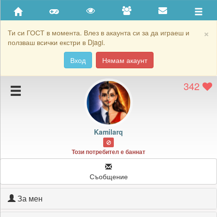
Приятели
Хронология на игри
×
Ти си ГОСТ в момента. Влез в акаунта си за да играеш и
ползваш всички екстри в Djagi.
Активност
Вход
Нямам акаунт
Постижения
342
Подаръците на Kamilarq
Картичките на Kamilarq
Блокирай Kamilarq
Kamilarq
Този потребител е баннат
Съобщение
За мен