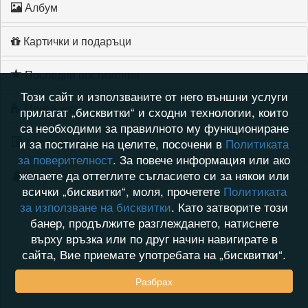
Албум
Картички и подаръци
Последни постижения
Този сайт и използваните от него външни услуги
Моите игри
прилагат „бисквитки“ и сходни технологии, които
са необходими за правилното му функциониране
Хронология на игри
и за постигане на целите, посочени в
Политиката
за поверителност
. За повече информация или ако
желаете да оттеглите съгласието си за някои или
Активност
всички „бисквитки“, моля, прочетете
Политиката
за използване на бисквитки
. Като затворите този
банер, продължите разглеждането, натиснете
върху връзка или по друг начин навигирате в
сайта, Вие приемате употребата на „бисквитки“.
Разбрах