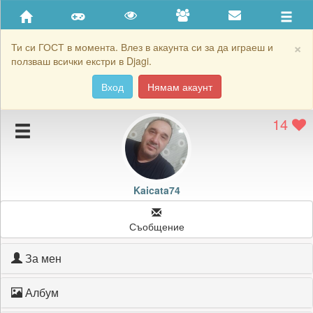
Приятели
Хронология на игри
×
Ти си ГОСТ в момента. Влез в акаунта си за да играеш и
ползваш всички екстри в Djagi.
Активност
Вход
Нямам акаунт
Постижения
14
Подаръците на Kaicata74
Картичките на Kaicata74
Блокирай Kaicata74
Kaicata74
Съобщение
За мен
Албум