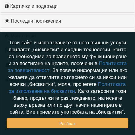
Картички и подаръци
Последни постижения
Моите игри
Този сайт и използваните от него външни услуги
прилагат „бисквитки“ и сходни технологии, които
Хронология на игри
са необходими за правилното му функциониране
и за постигане на целите, посочени в
Политиката
Активност
за поверителност
. За повече информация или ако
желаете да оттеглите съгласието си за някои или
Кой видя профила на Kaicata74
всички „бисквитки“, моля, прочетете
Политиката
за използване на бисквитки
. Като затворите този
банер, продължите разглеждането, натиснете
върху връзка или по друг начин навигирате в
сайта, Вие приемате употребата на „бисквитки“.
Разбрах