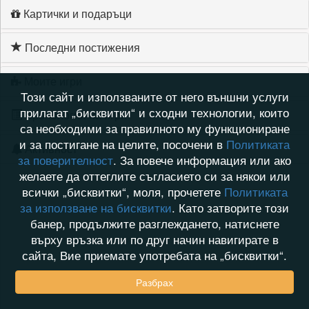
Картички и подаръци
Последни постижения
Моите игри
Този сайт и използваните от него външни услуги
прилагат „бисквитки“ и сходни технологии, които
Хронология на игри
са необходими за правилното му функциониране
и за постигане на целите, посочени в
Политиката
Активност
за поверителност
. За повече информация или ако
желаете да оттеглите съгласието си за някои или
всички „бисквитки“, моля, прочетете
Политиката
за използване на бисквитки
. Като затворите този
банер, продължите разглеждането, натиснете
върху връзка или по друг начин навигирате в
сайта, Вие приемате употребата на „бисквитки“.
Разбрах