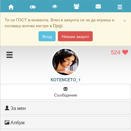
Приятели
Хронология на игри
×
Ти си ГОСТ в момента. Влез в акаунта си за да играеш и
ползваш всички екстри в Djagi.
Активност
Вход
Нямам акаунт
Постижения
524
Подаръците на KOTENCETO_1
Картичките на KOTENCETO_1
Блокирай KOTENCETO_1
KOTENCETO_1
Съобщение
За мен
Албум