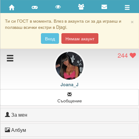
Приятели
Хронология на игри
×
Ти си ГОСТ в момента. Влез в акаунта си за да играеш и
ползваш всички екстри в Djagi.
Активност
Вход
Нямам акаунт
Постижения
244
Подаръците на Joana_J
Картичките на Joana_J
Блокирай Joana_J
Joana_J
Съобщение
За мен
Албум