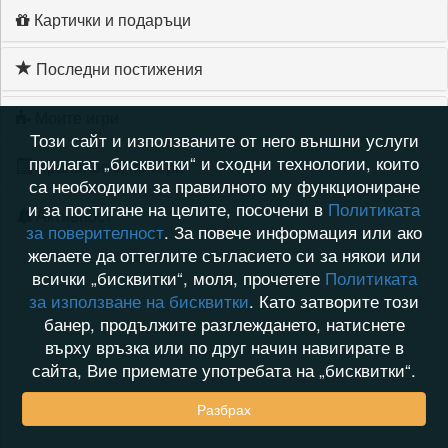
Картички и подаръци
Последни постижения
Моите игри
Този сайт и използваните от него външни услуги
прилагат „бисквитки“ и сходни технологии, които
Хронология на игри
са необходими за правилното му функциониране
и за постигане на целите, посочени в
Политиката
Активност
за поверителност
. За повече информация или ако
желаете да оттеглите съгласието си за някои или
всички „бисквитки“, моля, прочетете
Политиката
за използване на бисквитки
. Като затворите този
банер, продължите разглеждането, натиснете
върху връзка или по друг начин навигирате в
сайта, Вие приемате употребата на „бисквитки“.
Разбрах