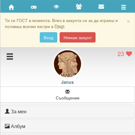
Приятели
Хронология на игри
×
Ти си ГОСТ в момента. Влез в акаунта си за да играеш и
ползваш всички екстри в Djagi.
Активност
Вход
Нямам акаунт
Постижения
23
Подаръците на Janus
Картичките на Janus
Блокирай Janus
Janus
Съобщение
За мен
Албум