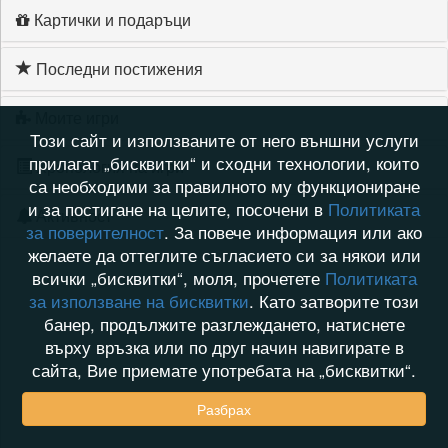
Картички и подаръци
Последни постижения
Моите игри
Този сайт и използваните от него външни услуги
прилагат „бисквитки“ и сходни технологии, които
Хронология на игри
са необходими за правилното му функциониране
и за постигане на целите, посочени в
Политиката
Активност
за поверителност
. За повече информация или ако
желаете да оттеглите съгласието си за някои или
всички „бисквитки“, моля, прочетете
Политиката
за използване на бисквитки
. Като затворите този
банер, продължите разглеждането, натиснете
върху връзка или по друг начин навигирате в
сайта, Вие приемате употребата на „бисквитки“.
Разбрах