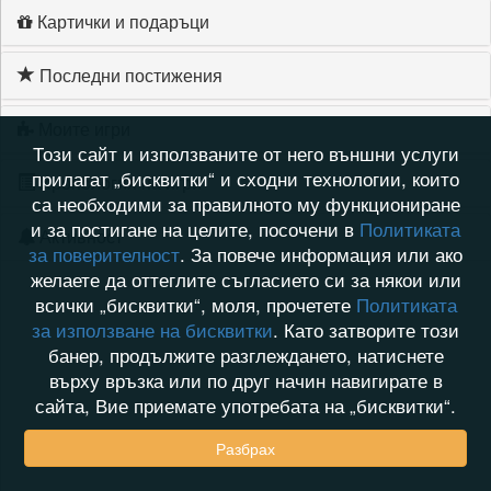
Картички и подаръци
Последни постижения
Моите игри
Този сайт и използваните от него външни услуги
прилагат „бисквитки“ и сходни технологии, които
Хронология на игри
са необходими за правилното му функциониране
и за постигане на целите, посочени в
Политиката
Активност
за поверителност
. За повече информация или ако
желаете да оттеглите съгласието си за някои или
всички „бисквитки“, моля, прочетете
Политиката
за използване на бисквитки
. Като затворите този
банер, продължите разглеждането, натиснете
върху връзка или по друг начин навигирате в
сайта, Вие приемате употребата на „бисквитки“.
Разбрах