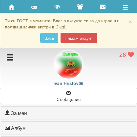
Приятели
Хронология на игри
×
Ти си ГОСТ в момента. Влез в акаунта си за да играеш и
ползваш всички екстри в Djagi.
Активност
Вход
Нямам акаунт
Постижения
26
Подаръците на Ivan.Hristov06
Картичките на Ivan.Hristov06
Блокирай Ivan.Hristov06
Ivan.Hristov06
Съобщение
За мен
Албум