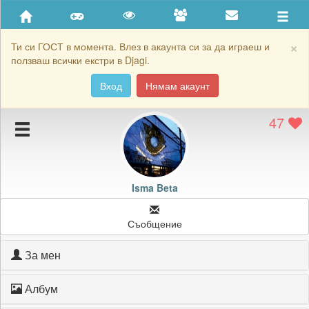
Приятели
Хронология на игри
×
Ти си ГОСТ в момента. Влез в акаунта си за да играеш и
ползваш всички екстри в Djagi.
Активност
Вход
Нямам акаунт
Постижения
47
Подаръците на Isma Beta
Картичките на Isma Beta
Блокирай Isma Beta
Isma Beta
Съобщение
За мен
Албум