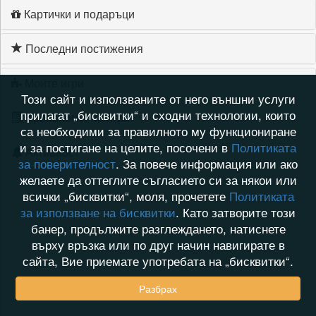
Картички и подаръци
Последни постижения
Моите игри
Този сайт и използваните от него външни услуги
прилагат „бисквитки“ и сходни технологии, които
Хронология на игри
са необходими за правилното му функциониране
и за постигане на целите, посочени в
Политиката
Активност
за поверителност
. За повече информация или ако
желаете да оттеглите съгласието си за някои или
всички „бисквитки“, моля, прочетете
Политиката
за използване на бисквитки
. Като затворите този
банер, продължите разглеждането, натиснете
върху връзка или по друг начин навигирате в
сайта, Вие приемате употребата на „бисквитки“.
Разбрах