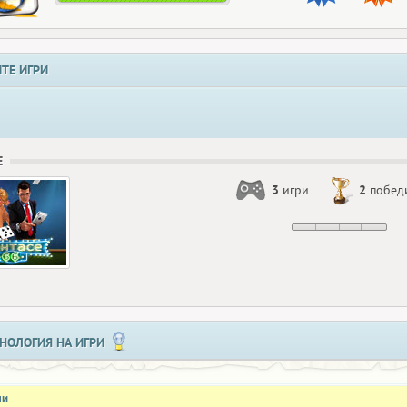
ТЕ ИГРИ
Е
3
игри
2
побед
НОЛОГИЯ НА ИГРИ
ли