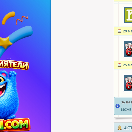
29 м
25 м
ЗА ДА
МОЖЕ 
АКТ