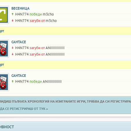
БЕСЕНИЦА
H4N774
победи
m3cho
H4N774
загуби от
m3cho
арт
САНТАСЕ
H4N774
загуби от
ANIIIIIIIIIIII
H4N774
загуби от
ANIIIIIIIIIIII
арт
САНТАСЕ
H4N774
победи
ANIIIIIIIIIIII
 ВИДИШ ПЪЛНАТА ХРОНОЛОГИЯ НА ИЗИГРАНИТЕ ИГРИ, ТРЯБВА ДА СИ РЕГИСТРИРАН
ДА СЕ РЕГИСТРИРАШ ОТ ТУК »
ИВНОСТ