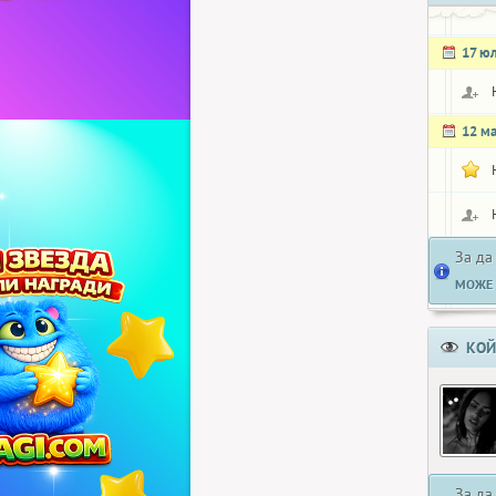
17 ю
12 м
За да
МОЖЕ 
КОЙ
За да