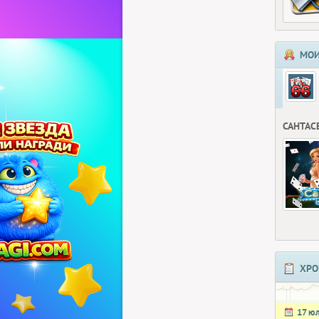
МОИ
САНТАС
ХРО
17 ю