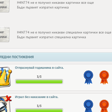
ма
H4N774 не е получил никакви картички все още
ички
Бъди първият изпратил картичка
ма
H4N774 не е получил никакви специални картички все още
ички
Бъди първият изпратил специална картичка
ЛЕДНИ ПОСТИЖЕНИЯ
Отпразнувай годишнина в сайта.
3/3
Играл без наказание в сайта.
3/3