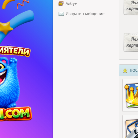
Ня
Албум
карт
Изпрати съобщение
Ня
карт
ПОС