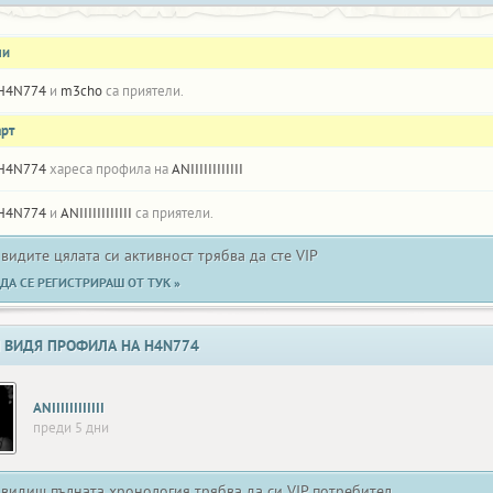
ли
H4N774
и
m3cho
са приятели.
арт
H4N774
хареса профила на
ANIIIIIIIIIIII
H4N774
и
ANIIIIIIIIIIII
са приятели.
 видите цялата си активност трябва да сте VIP
ДА СЕ РЕГИСТРИРАШ ОТ ТУК »
 ВИДЯ ПРОФИЛА НА H4N774
ANIIIIIIIIIIII
преди 5 дни
 видиш пълната хронология трябва да си VIP потребител