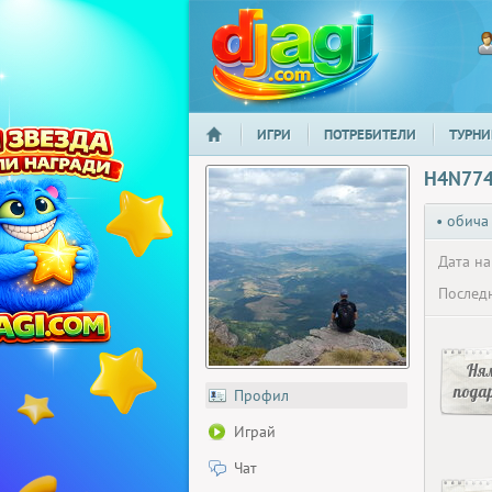
ИГРИ
ПОТРЕБИТЕЛИ
ТУРНИ
НАЧАЛО
djagi.com
H4N77
• обича
Дата на
Последн
Ня
пода
Профил
Играй
Чат