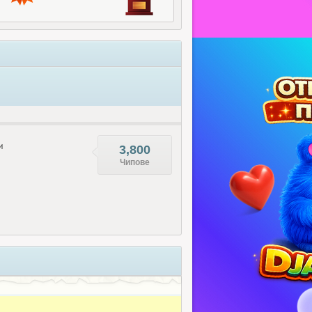
и
3,800
Чипове