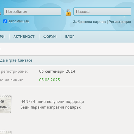
Запомни ме
Забравена парола
|
Регистрация
РИ
АКТИВНОСТ
ФОРУМ
БЛОГ
4
 да играе
Сантасе
 регистриране:
05 септември 2014
о на линия:
05.08.2025
ма
H4N774 няма получени подаръци
ръци
Бъди първият изпратил подарък