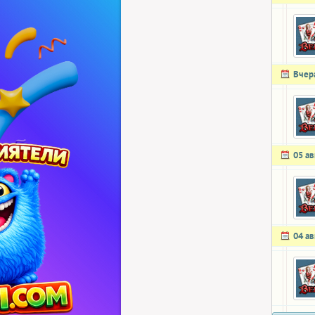
Вчер
05 ав
04 ав