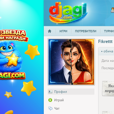
ИГРИ
ПОТРЕБИТЕЛИ
ТУРНИ
НАЧАЛО
djagi.com
Fikrettt
• обича
Дата на
Последн
Ня
пода
Профил
Играй
Чат