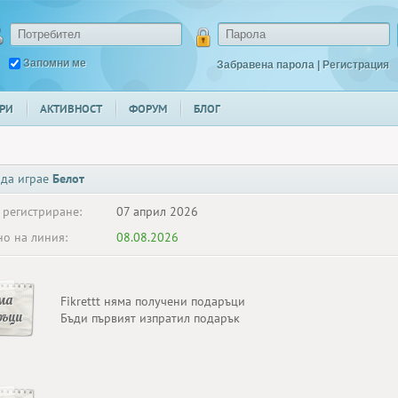
Запомни ме
Забравена парола
|
Регистрация
РИ
АКТИВНОСТ
ФОРУМ
БЛОГ
 да играе
Белот
 регистриране:
07 април 2026
о на линия:
08.08.2026
ма
Fikrettt няма получени подаръци
ръци
Бъди първият изпратил подарък