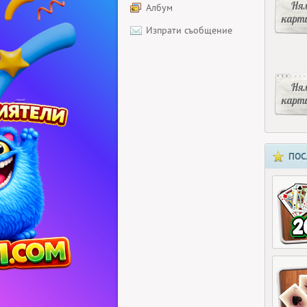
Ня
Албум
карт
Изпрати съобщение
Ня
карт
ПОС