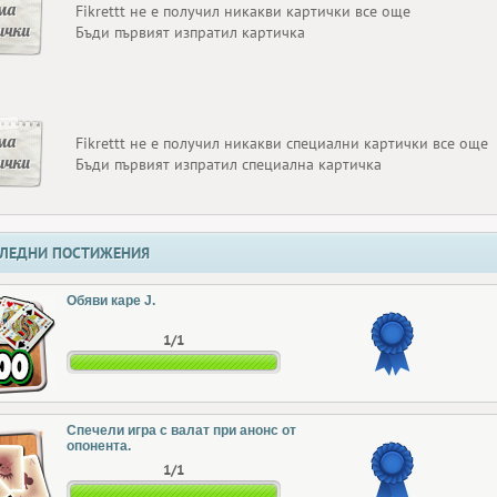
ма
Fikrettt не е получил никакви картички все още
ички
Бъди първият изпратил картичка
ма
Fikrettt не е получил никакви специални картички все още
ички
Бъди първият изпратил специална картичка
ЛЕДНИ ПОСТИЖЕНИЯ
Обяви каре J.
1/1
Спечели игра с валат при анонс от
опонента.
1/1