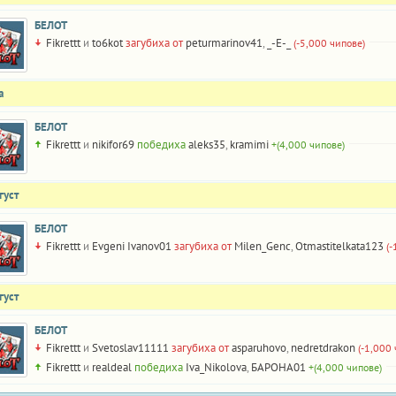
БЕЛОТ
Fikrettt
и
to6kot
загубиха от
peturmarinov41
,
_-E-_
(-5,000 чипове)
а
БЕЛОТ
Fikrettt
и
nikifor69
победиха
aleks35
,
kramimi
+(4,000 чипове)
густ
БЕЛОТ
Fikrettt
и
Evgeni Ivanov01
загубиха от
Milen_Genc
,
Otmastitelkata123
(-
густ
БЕЛОТ
Fikrettt
и
Svetoslav11111
загубиха от
asparuhovo
,
nedretdrakon
(-1,000
Fikrettt
и
realdeal
победиха
Iva_Nikolova
,
БАРОНА01
+(4,000 чипове)