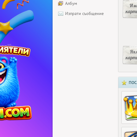
Албум
Има
карт
Изпрати съобщение
Ня
карт
ПОС