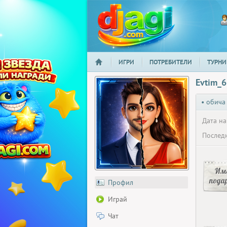
ИГРИ
ПОТРЕБИТЕЛИ
ТУРНИ
НАЧАЛО
djagi.com
Evtim_
• обича
Дата на
Последн
Има
пода
Профил
Играй
Чат