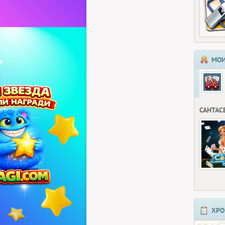
МОИ
САНТАС
ХРО