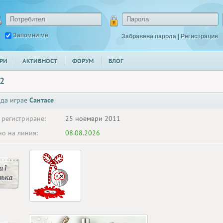
Запомни ме
Забравена парола
|
Регистрация
РИ
АКТИВНОСТ
ФОРУМ
БЛОГ
62
 да играе
Сантасе
 регистриране:
25 ноември 2011
о на линия:
08.08.2026
 1
ръка