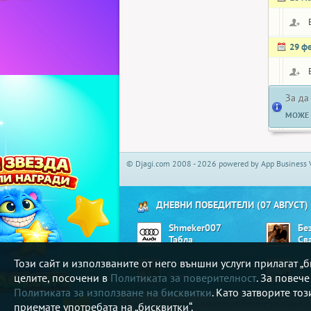
29 ф
За да
МОЖЕ 
© Djagi.com 2008 - 2026 powered by App Business 
ДНЕВНИ ПОБЕДИТЕЛИ (07 АВГУСТ)
Shmeker007
Бе
Табла
Св
Този сайт и използваните от него външни услуги прилагат 
djoe
ge
Реми
Bi
целите, посочени в
Политиката за поверителност
. За повеч
Политиката за използване на бисквитки
. Като затворите то
В djagi.com може да играете любимите си игри ка
приемате употребата на „бисквитки“.