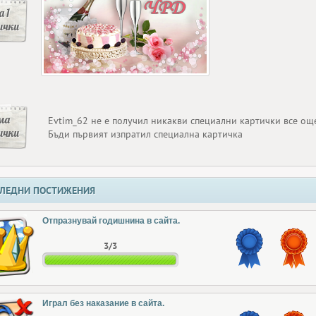
 1
ички
ма
Evtim_62 не е получил никакви специални картички все ощ
ички
Бъди първият изпратил специална картичка
ЛЕДНИ ПОСТИЖЕНИЯ
Отпразнувай годишнина в сайта.
3/3
Играл без наказание в сайта.