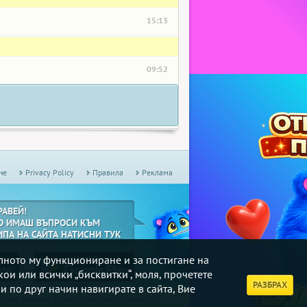
15:13
09:52
не
Privacy Policy
Правила
Реклама
РАВЕЙ!
О ИМАШ ВЪПРОСИ КЪМ
ИПА НА САЙТА НАТИСНИ ТУК
илното му функциониране и за постигане на
кои или всички „бисквитки“, моля, прочетете
РАЗБРАХ
и по друг начин навигирате в сайта, Вие
дмични
Турнири
, в които може да се включите.