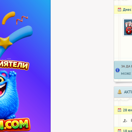
Днес
ЗА ДА
МОЖЕ 
АКТ
28 ю
18 м