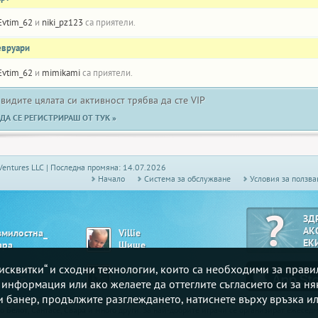
Evtim_62
и
niki_pz123
са приятели.
евруари
Evtim_62
и
mimikami
са приятели.
 видите цялата си активност трябва да сте VIP
ДА СЕ РЕГИСТРИРАШ ОТ ТУК »
Ventures LLC | Последна промяна: 14.07.2026
Начало
Системa за обслужване
Условия за ползва
ЗД
АК
змилостна_
Villie
ЕК
ара
Шише
„бисквитки“ и сходни технологии, които са необходими за прав
tman_59
angel_6
ngo 90
Драскулки
е информация или ако желаете да оттеглите съгласието си за ня
зи банер, продължите разглеждането, натиснете върху връзка ил
то
Белот
, Сантасе,
Свара
и много други. За най-добрите играчи се организират ежесе