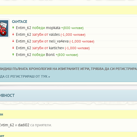
САНТАСЕ
Evtim_62
победи
mopkata
+(800 чипове)
Evtim_62
загуби от
valdes
(-1,000 чипове)
Evtim_62
загуби от
neli_va4eva
(-1,000 чипове)
Evtim_62
загуби от
kartichev
(-1,000 чипове)
Evtim_62
победи
Bonil
+(800 чипове)
 ВИДИШ ПЪЛНАТА ХРОНОЛОГИЯ НА ИЗИГРАНИТЕ ИГРИ, ТРЯБВА ДА СИ РЕГИСТРИРАН
ДА СЕ РЕГИСТРИРАШ ОТ ТУК »
ИВНОСТ
ни
Evtim_62
и
dadi02
са приятели.
арт