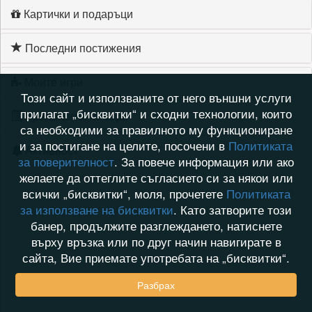
Картички и подаръци
Последни постижения
Моите игри
Този сайт и използваните от него външни услуги
прилагат „бисквитки“ и сходни технологии, които
Хронология на игри
са необходими за правилното му функциониране
и за постигане на целите, посочени в
Политиката
Активност
за поверителност
. За повече информация или ако
желаете да оттеглите съгласието си за някои или
всички „бисквитки“, моля, прочетете
Политиката
за използване на бисквитки
. Като затворите този
банер, продължите разглеждането, натиснете
върху връзка или по друг начин навигирате в
сайта, Вие приемате употребата на „бисквитки“.
Разбрах