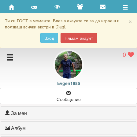
Приятели
Хронология на игри
×
Ти си ГОСТ в момента. Влез в акаунта си за да играеш и
ползваш всички екстри в Djagi.
Активност
Вход
Нямам акаунт
Постижения
0
Подаръците на Evgen1985
Картичките на Evgen1985
Блокирай Evgen1985
Evgen1985
Съобщение
За мен
Албум