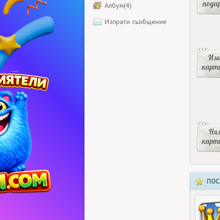
пода
Албум(4)
Изпрати съобщение
Има
карт
Ня
карт
ПОС