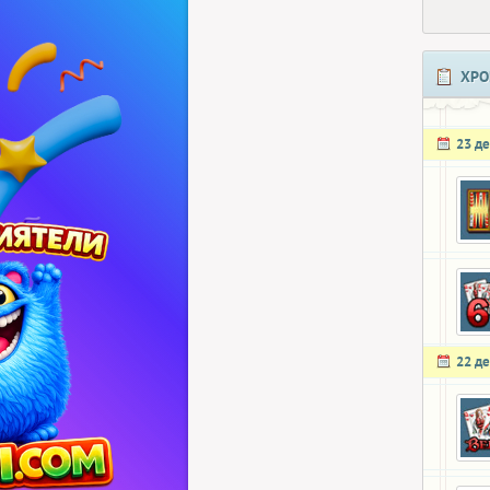
ХРО
23 д
22 д