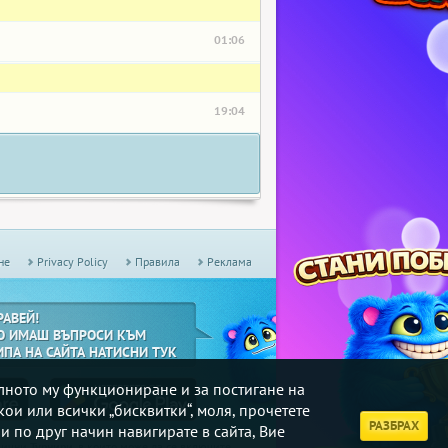
01:06
19:04
не
Privacy Policy
Правила
Реклама
РАВЕЙ!
О ИМАШ ВЪПРОСИ КЪМ
ИПА НА САЙТА НАТИСНИ ТУК
илното му функциониране и за постигане на
кои или всички „бисквитки“, моля, прочетете
РАЗБРАХ
и по друг начин навигирате в сайта, Вие
дмични
Турнири
, в които може да се включите.