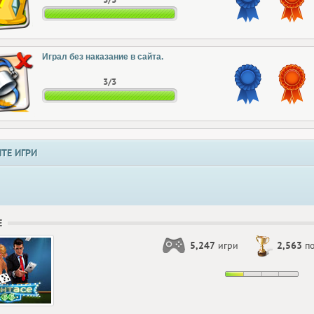
Играл без наказание в сайта.
3/3
ТЕ ИГРИ
Е
5,247
игри
2,563
по