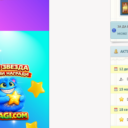
ЗА ДА
МОЖЕ 
АКТ
12 д
15 н
18 с