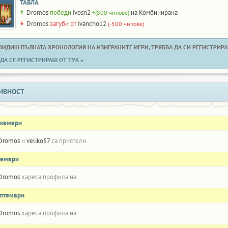
ТАБЛА
Dromos
победи
ivosn2
на Комбинирана
+(800 чипове)
Dromos
загуби от
ivancho12
(-500 чипове)
 ВИДИШ ПЪЛНАТА ХРОНОЛОГИЯ НА ИЗИГРАНИТЕ ИГРИ, ТРЯБВА ДА СИ РЕГИСТРИРАН
ДА СЕ РЕГИСТРИРАШ ОТ ТУК »
ИВНОСТ
екември
Dromos
и
veliko57
са приятели.
оември
Dromos
хареса профила на
ептември
Dromos
хареса профила на