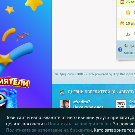
23 ав
10 а
За да
МОЖЕ 
© Djagi.com 2008 - 2026 powered by App Business 
ДНЕВНИ ПОБЕДИТЕЛИ (06 АВГУСТ)
afrodita7
Sh
Не се сърди човече
Та
Този сайт и използваните от него външни услуги прилагат 
_poli_
jus
Ябълкова градина
Un
целите, посочени в
Политиката за поверителност
. За повеч
Политиката за използване на бисквитки
. Като затворите то
В djagi.com може да играете любимите си игри ка