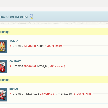
НОЛОГИЯ НА ИГРИ
екември
ТАБЛА
Dromos
загуби от
Spurs
(-500 чипове)
САНТАСЕ
Dromos
загуби от
Greta_K
(-500 чипове)
екември
БЕЛОТ
Dromos
и
jakson111
загубиха от
,
mitko1280
(-5,000 чипове)