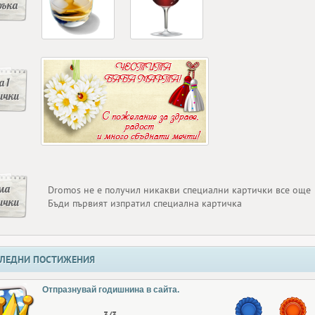
ръка
 1
ички
ма
Dromos не е получил никакви специални картички все още
ички
Бъди първият изпратил специална картичка
ЛЕДНИ ПОСТИЖЕНИЯ
Отпразнувай годишнина в сайта.
3/3