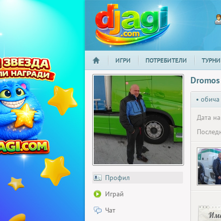
ИГРИ
ПОТРЕБИТЕЛИ
ТУРНИ
НАЧАЛО
djagi.com
Dromos
• обича
Дата на
Последн
Профил
Играй
Чат
Има