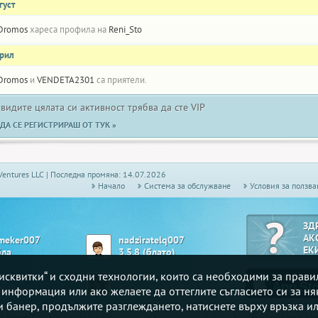
густ
Dromos
хареса профила на
Reni_Sto
прил
Dromos
и
VENDETA2301
са приятели.
 видите цялата си активност трябва да сте VIP
ДА СЕ РЕГИСТРИРАШ ОТ ТУК »
Ventures LLC | Последна промяна: 14.07.2026
Начало
Системa за обслужване
Условия за ползва
ЗД
АК
meker007
nadziratelq007
ЕК
бла
3.5.8 (блато)
„бисквитки“ и сходни технологии, които са необходими за прав
t_for_fun
Ef5dafad
o Djagi
Табла - Комбинирана
е информация или ако желаете да оттеглите съгласието си за ня
зи банер, продължите разглеждането, натиснете върху връзка ил
то
Белот
, Сантасе,
Свара
и много други. За най-добрите играчи се организират ежесе