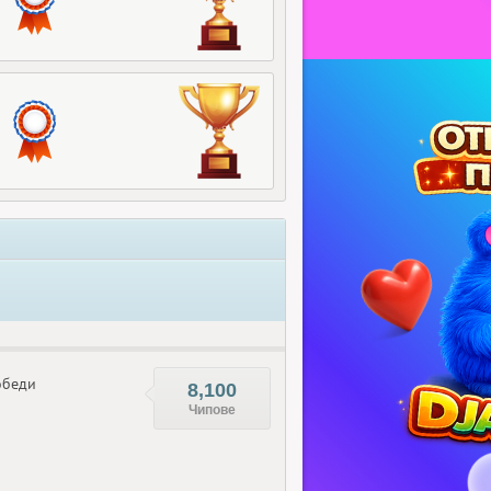
беди
8,100
Чипове