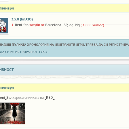
ептември
3.5.8 (БЛАТО)
Reni_Sto
загуби от
Barcelona_ISP
,
idg_idg
(-1,000 чипове)
 ВИДИШ ПЪЛНАТА ХРОНОЛОГИЯ НА ИЗИГРАНИТЕ ИГРИ, ТРЯБВА ДА СИ РЕГИСТРИРАН
ДА СЕ РЕГИСТРИРАШ ОТ ТУК »
ИВНОСТ
ептември
eni_Sto
хареса снимката на
_RED_