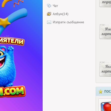
пода
Чат
Албум(14)
Изпрати съобщение
Има
карт
Ня
карт
ПОС