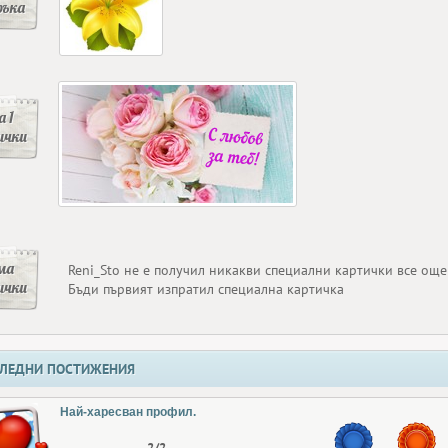
ръка
 1
ички
ма
Reni_Sto не е получил никакви специални картички все още
ички
Бъди първият изпратил специална картичка
ЛЕДНИ ПОСТИЖЕНИЯ
Най-харесван профил.
2/2