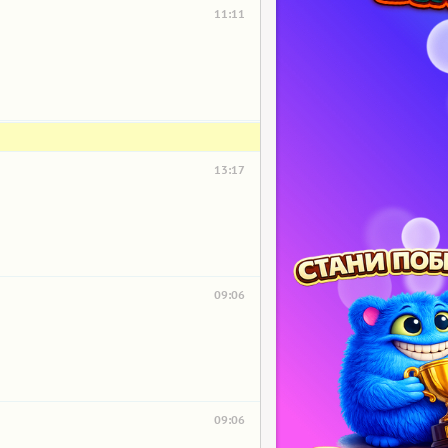
11:11
13:17
09:06
09:06