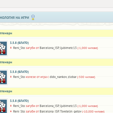
НОЛОГИЯ НА ИГРИ
ептември
3.5.8 (БЛАТО)
Reni_Sto
загуби от
Barcelona_ISP
,
ljubimetc13
(-1,000 чипове)
ептември
3.5.8 (БЛАТО)
Reni_Sto
излезе от игра с
dido_nankov
,
zlobar
(-500 чипове)
ептември
3.5.8 (БЛАТО)
Reni_Sto
загуби от
Barcelona_ISP
,
ljubimetc13
(-1,000 чипове)
Reni_Sto
загуби от
Barcelona_ISP
,
Tsvetelin_getov
(-10,000 чипове)