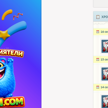
ХРО
16 с
15 с
14 с