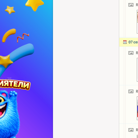
R
07 с
R
R
R