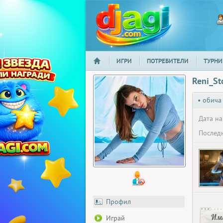
ИГРИ
ПОТРЕБИТЕЛИ
ТУРНИ
НАЧАЛО
djagi.com
Reni_St
• обича
Дата на
Последн
Профил
Има
Играй