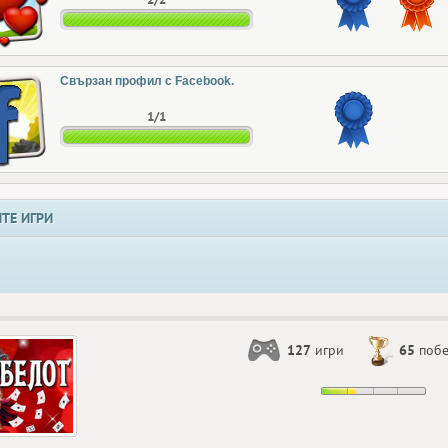
Свързан профил с Facebook.
1/1
ТЕ ИГРИ
127
игри
65
поб