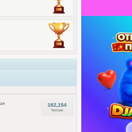
еди
162,154
Чипове