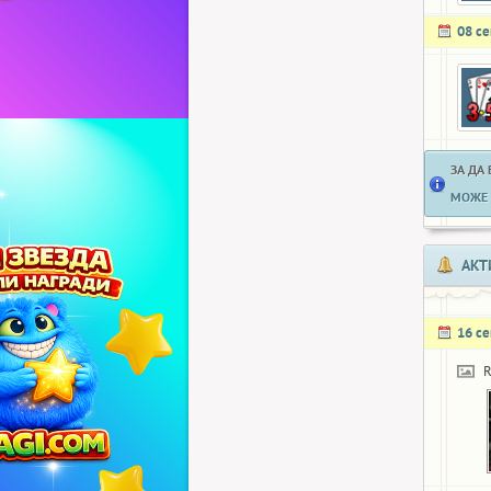
08 с
ЗА ДА
МОЖЕ 
АКТ
16 с
R