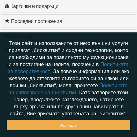
Картички и подаръци
Последни постижения
Моите игри
Този сайт и използваните от него външни услуги
прилагат „бисквитки“ и сходни технологии, които
Хронология на игри
са необходими за правилното му функциониране
и за постигане на целите, посочени в
Политиката
Активност
за поверителност
. За повече информация или ако
желаете да оттеглите съгласието си за някои или
всички „бисквитки“, моля, прочетете
Политиката
за използване на бисквитки
. Като затворите този
банер, продължите разглеждането, натиснете
върху връзка или по друг начин навигирате в
сайта, Вие приемате употребата на „бисквитки“.
Разбрах