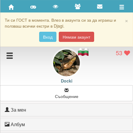
Приятели
Хронология на игри
×
Ти си ГОСТ в момента. Влез в акаунта си за да играеш и
ползваш всички екстри в Djagi.
Активност
Вход
Нямам акаунт
Постижения
53
Подаръците на Docki
Картичките на Docki
Блокирай Docki
Docki
Съобщение
За мен
Албум