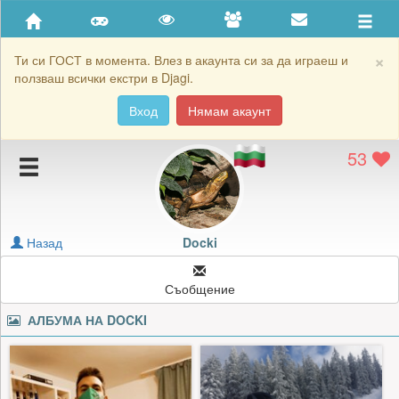
Приятели
Хронология на игри
×
Ти си ГОСТ в момента. Влез в акаунта си за да играеш и
ползваш всички екстри в Djagi.
Активност
Вход
Нямам акаунт
Постижения
53
Подаръците на Docki
Картичките на Docki
Блокирай Docki
Назад
Docki
Съобщение
АЛБУМА НА
DOCKI