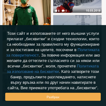
10.03.2018
6
1
Този сайт и използваните от него външни услуги
прилагат „бисквитки“ и сходни технологии, които
са необходими за правилното му функциониране
и за постигане на целите, посочени в
Политиката
за поверителност
. За повече информация или ако
желаете да оттеглите съгласието си за някои или
всички „бисквитки“, моля, прочетете
Политиката
29.12.2021
1
0
за използване на бисквитки
. Като затворите този
банер, продължите разглеждането, натиснете
върху връзка или по друг начин навигирате в
сайта, Вие приемате употребата на „бисквитки“.
Разбрах
10.03.2018
10.03.2018
7
0
8
1