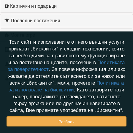
Картички и подаръци
Последни постижения
Моите игри
Този сайт и използваните от него външни услуги
прилагат „бисквитки“ и сходни технологии, които
Хронология на игри
са необходими за правилното му функциониране
и за постигане на целите, посочени в
Политиката
Активност
за поверителност
. За повече информация или ако
желаете да оттеглите съгласието си за някои или
Кой видя профила на Djagi73
всички „бисквитки“, моля, прочетете
Политиката
за използване на бисквитки
. Като затворите този
банер, продължите разглеждането, натиснете
върху връзка или по друг начин навигирате в
сайта, Вие приемате употребата на „бисквитки“.
Разбрах