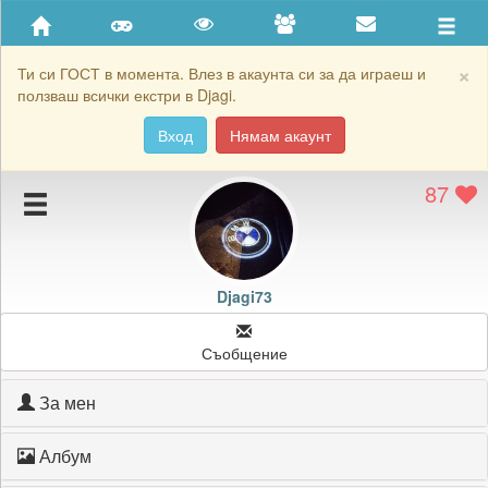
Приятели
Хронология на игри
×
Ти си ГОСТ в момента. Влез в акаунта си за да играеш и
ползваш всички екстри в Djagi.
Активност
Вход
Нямам акаунт
Постижения
87
Подаръците на Djagi73
Картичките на Djagi73
Блокирай Djagi73
Djagi73
Съобщение
За мен
Албум