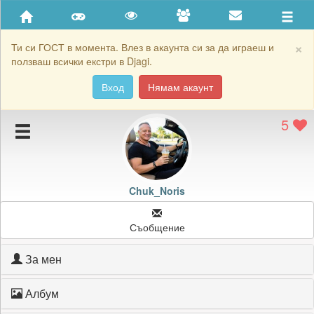
Приятели
Хронология на игри
×
Ти си ГОСТ в момента. Влез в акаунта си за да играеш и
ползваш всички екстри в Djagi.
Активност
Вход
Нямам акаунт
Постижения
5
Подаръците на Chuk_Noris
Картичките на Chuk_Noris
Блокирай Chuk_Noris
Chuk_Noris
Съобщение
За мен
Албум