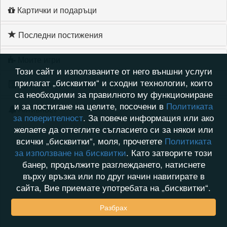
Картички и подаръци
Последни постижения
Моите игри
Този сайт и използваните от него външни услуги
прилагат „бисквитки“ и сходни технологии, които
Хронология на игри
са необходими за правилното му функциониране
и за постигане на целите, посочени в
Политиката
Активност
за поверителност
. За повече информация или ако
желаете да оттеглите съгласието си за някои или
всички „бисквитки“, моля, прочетете
Политиката
за използване на бисквитки
. Като затворите този
банер, продължите разглеждането, натиснете
върху връзка или по друг начин навигирате в
сайта, Вие приемате употребата на „бисквитки“.
Разбрах