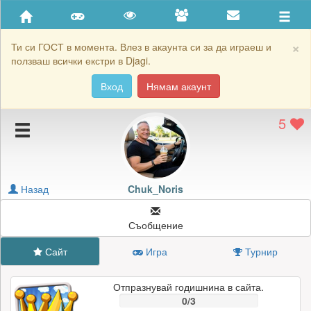
Приятели
Хронология на игри
×
Ти си ГОСТ в момента. Влез в акаунта си за да играеш и
ползваш всички екстри в Djagi.
Активност
Вход
Нямам акаунт
Постижения
5
Подаръците на Chuk_Noris
Картичките на Chuk_Noris
Блокирай Chuk_Noris
Назад
Chuk_Noris
Съобщение
Сайт
Игра
Турнир
Отпразнувай годишнина в сайта.
0/3