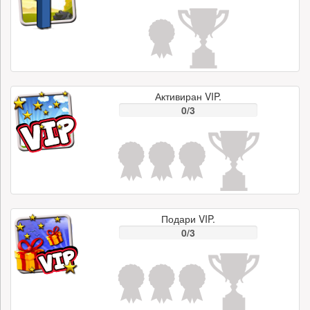
Активиран VIP.
0/3
Подари VIP.
0/3