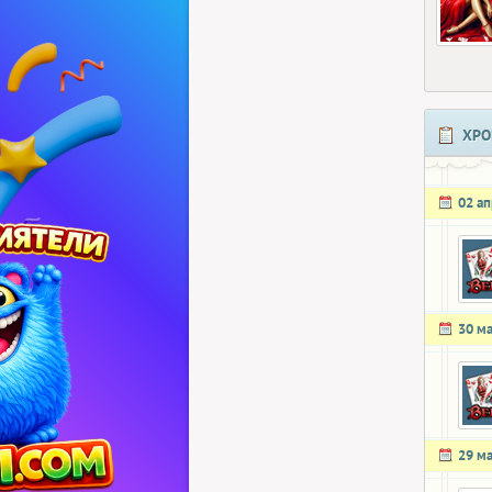
ХРО
02 а
30 м
29 м