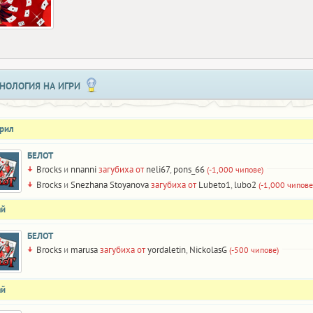
НОЛОГИЯ НА ИГРИ
прил
БЕЛОТ
Brocks
и
nnanni
загубиха от
neli67
,
pons_66
(-1,000 чипове)
Brocks
и
Snezhana Stoyanova
загубиха от
Lubeto1
,
lubo2
(-1,000 чипове
ай
БЕЛОТ
Brocks
и
marusa
загубиха от
yordaletin
,
NickolasG
(-500 чипове)
ай