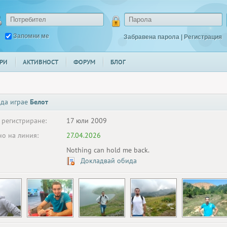
Запомни ме
Забравена парола
|
Регистрация
РИ
АКТИВНОСТ
ФОРУМ
БЛОГ
 да играе
Белот
 регистриране:
17 юли 2009
о на линия:
27.04.2026
Nothing can hold me back.
Докладвай обида