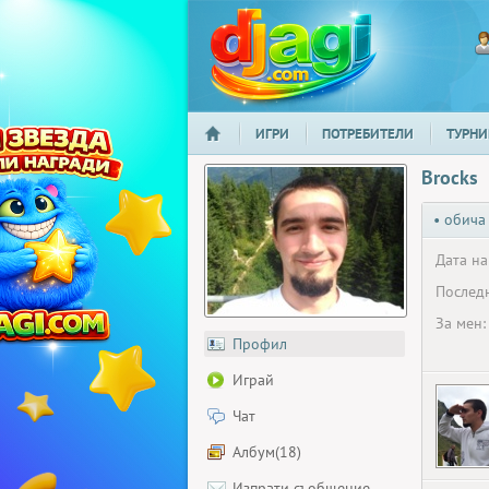
ИГРИ
ПОТРЕБИТЕЛИ
ТУРНИ
НАЧАЛО
djagi.com
Brocks
• обича
Дата на
Последн
За мен:
Профил
Играй
Чат
Албум(18)
Изпрати съобщение