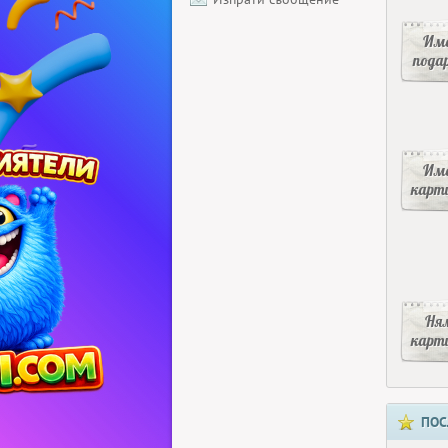
Има
пода
Има
карт
Ня
карт
ПОС