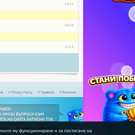
22:15
00:59
21:11
не
Privacy Policy
Правила
Реклама
РАВЕЙ!
О ИМАШ ВЪПРОСИ КЪМ
ИПА НА САЙТА НАТИСНИ ТУК
илното му функциониране и за постигане на