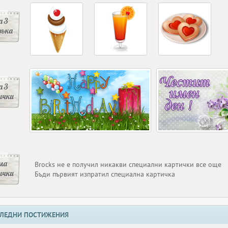
 3
ръка
 3
ички
ма
Brocks не е получил никакви специални картички все още
ички
Бъди първият изпратил специална картичка
ЛЕДНИ ПОСТИЖЕНИЯ