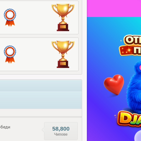
беди
58,800
Чипове