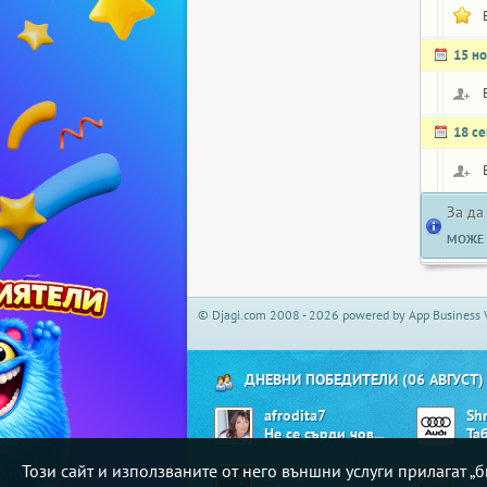
15 н
18 с
За да
МОЖЕ 
© Djagi.com 2008 - 2026 powered by App Business 
ДНЕВНИ ПОБЕДИТЕЛИ (06 АВГУСТ)
afrodita7
Sh
Не се сърди човече
Та
Този сайт и използваните от него външни услуги прилагат 
_poli_
Vil