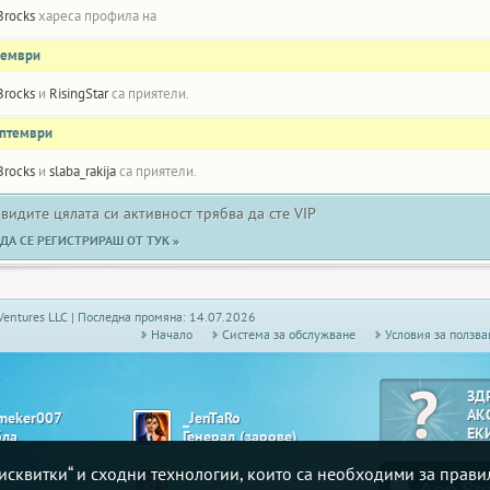
Brocks
хареса профила на
оември
Brocks
и
RisingStar
са приятели.
ептември
Brocks
и
slaba_rakija
са приятели.
 видите цялата си активност трябва да сте VIP
ДА СЕ РЕГИСТРИРАШ ОТ ТУК »
Ventures LLC | Последна промяна: 14.07.2026
Начало
Системa за обслужване
Условия за ползва
ЗД
АК
meker007
_JenTaRo
ЕК
бла
Генерал (зарове)
„бисквитки“ и сходни технологии, които са необходими за прав
lie
just_for_fun