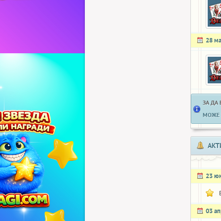
28 м
ЗА ДА
МОЖЕ 
АКТ
23 ю
03 а