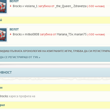
БЕЛОТ
Brocks
и
violena_1
загубиха от
_the_Queen_
,
Zdravetza
(-500 чипове)
ай
БЕЛОТ
Brocks
и
mitko0808
загубиха от
Mariana_TSv
,
marian75
(-500 чипове)
 ВИДИШ ПЪЛНАТА ХРОНОЛОГИЯ НА ИЗИГРАНИТЕ ИГРИ, ТРЯБВА ДА СИ РЕГИСТРИРАН
ДА СЕ РЕГИСТРИРАШ ОТ ТУК »
ИВНОСТ
ни
Brocks
хареса профила на
прил