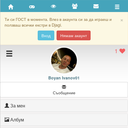
Приятели
Хронология на игри
×
Ти си ГОСТ в момента. Влез в акаунта си за да играеш и
ползваш всички екстри в Djagi.
Активност
Вход
Нямам акаунт
Постижения
1
Подаръците на Boyan Ivanov01
Картичките на Boyan Ivanov01
Блокирай Boyan Ivanov01
Boyan Ivanov01
Съобщение
За мен
Албум