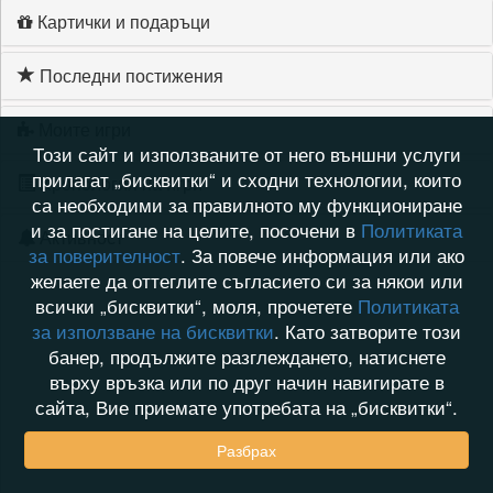
Картички и подаръци
Последни постижения
Моите игри
Този сайт и използваните от него външни услуги
прилагат „бисквитки“ и сходни технологии, които
Хронология на игри
са необходими за правилното му функциониране
и за постигане на целите, посочени в
Политиката
Активност
за поверителност
. За повече информация или ако
желаете да оттеглите съгласието си за някои или
всички „бисквитки“, моля, прочетете
Политиката
за използване на бисквитки
. Като затворите този
банер, продължите разглеждането, натиснете
върху връзка или по друг начин навигирате в
сайта, Вие приемате употребата на „бисквитки“.
Разбрах