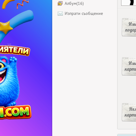
Албум(16)
Изпрати съобщение
Има
пода
Има
карт
Ня
карт