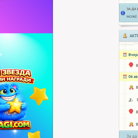
ЗА ДА
МОЖЕ 
АКТ
Вчер
06 ав
За да