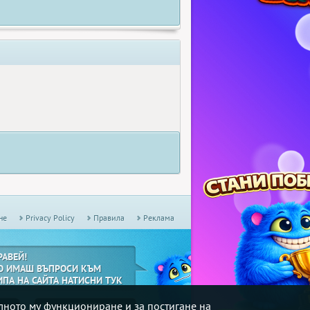
не
Privacy Policy
Правила
Реклама
РАВЕЙ!
О ИМАШ ВЪПРОСИ КЪМ
ИПА НА САЙТА НАТИСНИ ТУК
илното му функциониране и за постигане на