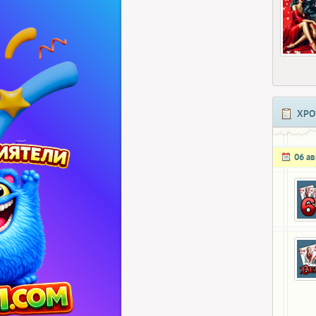
ХРО
06 ав