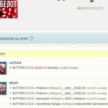
НОЛОГИЯ НА ИГРИ
густ
САНТАСЕ
BUTTERFLY123
загуби от
stisnatiq
(-5,000 чипове)
БЕЛОТ
BUTTERFLY123
и
Pnikolov
победиха
__dark__
,
EXCEL81
+(4,000 чипове)
BUTTERFLY123
и
Pnikolov
победиха
__dark__
,
EXCEL81
+(4,000 чипове)
BUTTERFLY123
и
spirosgliki
победиха
-DDD-
,
Katsipros
+(1,600 чипове)
BUTTERFLY123
и
SeventhArchangeL
победиха
batzaho888
,
kamarawle