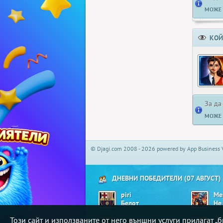
МОЖЕ 
КОЙ
За да
МОЖЕ 
© Djagi.com 2008 - 2026 powered by App Business 
ДНЕВНИ ПОБЕДИТЕЛИ (07 АВГУСТ)
piri
Me
Белот
Този сайт и използваните от него външни услуги прилагат 
Oukland
_i_