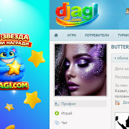
ИГРИ
ПОТРЕБИТЕЛИ
ТУРНИ
НАЧАЛО
djagi.com
BUTTER
• обича
Дата на
Последн
За мен:
Казват,
половин
Док
Профил
Играй
Чат