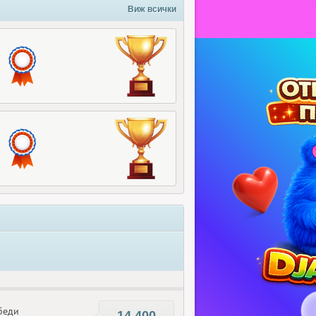
Виж всички
беди
14,400