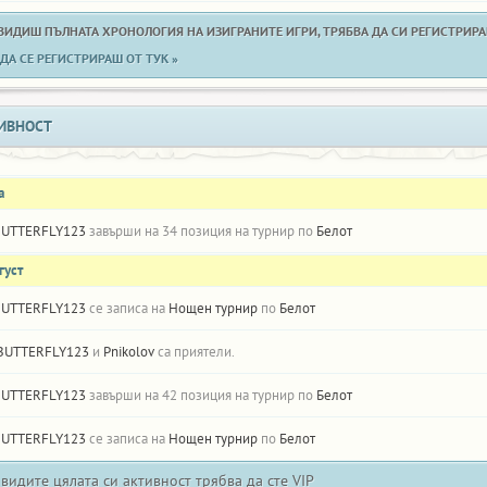
 ВИДИШ ПЪЛНАТА ХРОНОЛОГИЯ НА ИЗИГРАНИТЕ ИГРИ, ТРЯБВА ДА СИ РЕГИСТРИРАН
ДА СЕ РЕГИСТРИРАШ ОТ ТУК »
ИВНОСТ
а
BUTTERFLY123
завърши на 34 позиция на турнир по
Белот
густ
BUTTERFLY123
се записа на
Нощен турнир
по
Белот
BUTTERFLY123
и
Pnikolov
са приятели.
BUTTERFLY123
завърши на 42 позиция на турнир по
Белот
BUTTERFLY123
се записа на
Нощен турнир
по
Белот
 видите цялата си активност трябва да сте VIP