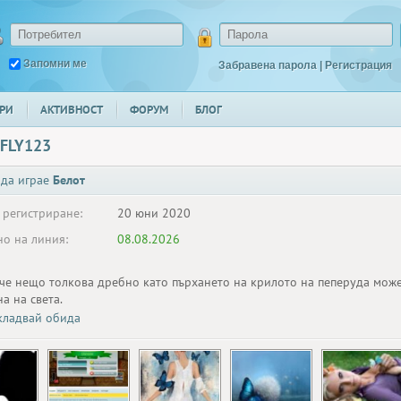
Запомни ме
Забравена парола
|
Регистрация
РИ
АКТИВНОСТ
ФОРУМ
БЛОГ
FLY123
 да играе
Белот
 регистриране:
20 юни 2020
о на линия:
08.08.2026
 че нещо толкова дребно като пърхането на крилото на пеперуда мож
а на света.
ладвай обида