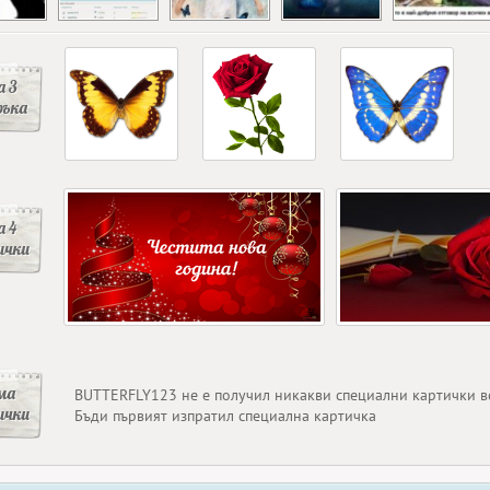
 3
ръка
 4
ички
ма
BUTTERFLY123 не е получил никакви специални картички в
ички
Бъди първият изпратил специална картичка