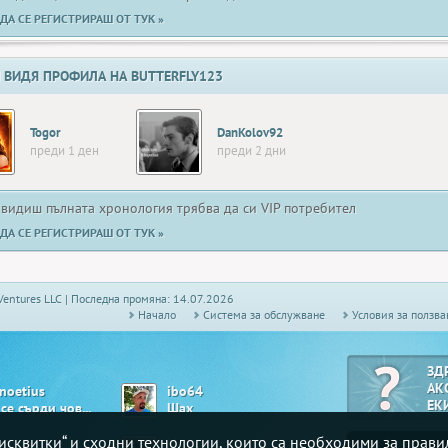
ДА СЕ РЕГИСТРИРАШ ОТ ТУК »
 ВИДЯ ПРОФИЛА НА BUTTERFLY123
Togor
DanKolov92
преди 1 ден
преди 2 дни
 видиш пълната хронология трябва да си VIP потребител
ДА СЕ РЕГИСТРИРАШ ОТ ТУК »
Ventures LLC | Последна промяна: 14.07.2026
Начало
Системa за обслужване
Условия за ползва
ЗД
АК
noetius
ibo64
ЕК
Не се сърди човече
Шах
„бисквитки“ и сходни технологии, които са необходими за прав
s_m_d_i_
Matrix__