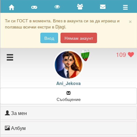
Приятели
Хронология на игри
×
Ти си ГОСТ в момента. Влез в акаунта си за да играеш и
ползваш всички екстри в Djagi.
Активност
Вход
Нямам акаунт
Постижения
109
Подаръците на Ani_Jekova
Картичките на Ani_Jekova
Блокирай Ani_Jekova
Ani_Jekova
Съобщение
За мен
Албум