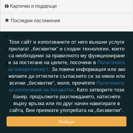
Картички и подаръци
Последни постижения
Моите игри
Този сайт и използваните от него външни услуги
прилагат „бисквитки“ и сходни технологии, които
Хронология на игри
са необходими за правилното му функциониране
и за постигане на целите, посочени в
Политиката
Активност
за поверителност
. За повече информация или ако
желаете да оттеглите съгласието си за някои или
Кой видя профила на Angelina_K
всички „бисквитки“, моля, прочетете
Политиката
за използване на бисквитки
. Като затворите този
банер, продължите разглеждането, натиснете
върху връзка или по друг начин навигирате в
сайта, Вие приемате употребата на „бисквитки“.
Разбрах