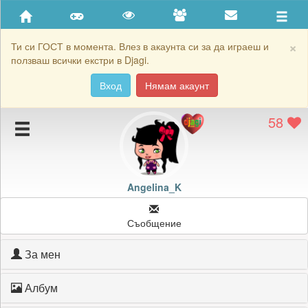
Приятели
Хронология на игри
×
Ти си ГОСТ в момента. Влез в акаунта си за да играеш и
ползваш всички екстри в Djagi.
Активност
Вход
Нямам акаунт
Постижения
58
Подаръците на Angelina_K
Картичките на Angelina_K
Блокирай Angelina_K
Angelina_K
Съобщение
За мен
Албум