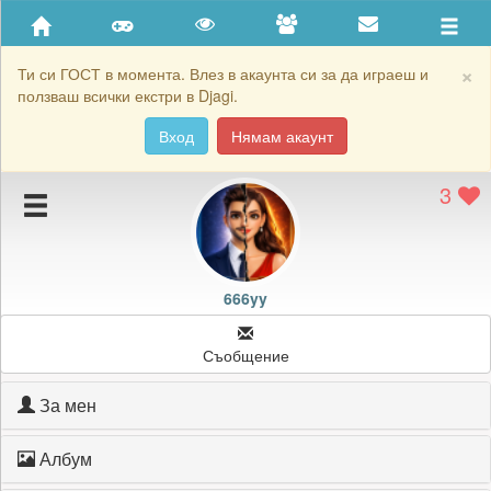
Приятели
Хронология на игри
×
Ти си ГОСТ в момента. Влез в акаунта си за да играеш и
ползваш всички екстри в Djagi.
Активност
Вход
Нямам акаунт
Постижения
3
Подаръците на 666yy
Картичките на 666yy
Блокирай 666yy
666yy
Съобщение
За мен
Албум