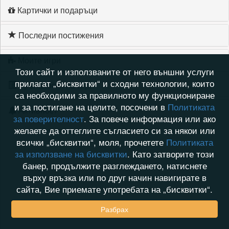
Картички и подаръци
Последни постижения
Моите игри
Този сайт и използваните от него външни услуги
прилагат „бисквитки“ и сходни технологии, които
Хронология на игри
са необходими за правилното му функциониране
и за постигане на целите, посочени в
Политиката
Активност
за поверителност
. За повече информация или ако
желаете да оттеглите съгласието си за някои или
всички „бисквитки“, моля, прочетете
Политиката
за използване на бисквитки
. Като затворите този
банер, продължите разглеждането, натиснете
върху връзка или по друг начин навигирате в
сайта, Вие приемате употребата на „бисквитки“.
Разбрах