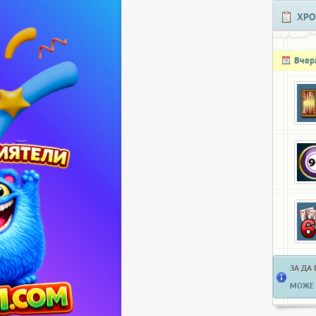
ХРО
Вчер
ЗА ДА
МОЖЕ 