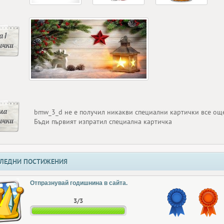
 1
ички
ма
bmw_3_d не е получил никакви специални картички все ощ
ички
Бъди първият изпратил специална картичка
ЛЕДНИ ПОСТИЖЕНИЯ
Отпразнувай годишнина в сайта.
3/3