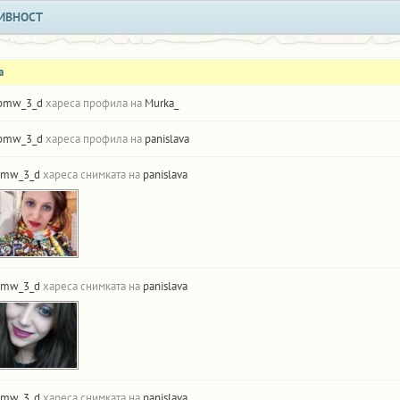
ИВНОСТ
а
bmw_3_d
хареса профила на
Murka_
bmw_3_d
хареса профила на
panislava
bmw_3_d
хареса снимката на
panislava
bmw_3_d
хареса снимката на
panislava
bmw_3_d
хареса снимката на
panislava