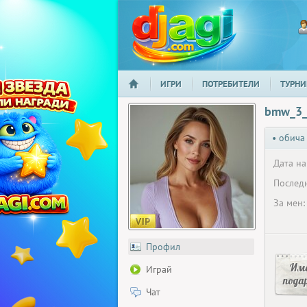
ИГРИ
ПОТРЕБИТЕЛИ
ТУРНИ
НАЧАЛО
djagi.com
bmw_3
• обича
Дата на
Последн
За мен:
Профил
Има
Играй
пода
Чат