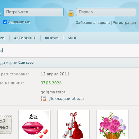
Запомни ме
Забравена парола
|
Регистрация
РИ
АКТИВНОСТ
ФОРУМ
БЛОГ
_d
 да играе
Сантасе
 регистриране:
12 април 2011
о на линия:
07.08.2026
golqma terca
Докладвай обида
 3
ръка