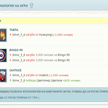
НОЛОГИЯ НА ИГРИ
а
ТАБЛА
bmw_3_d
загуби от
Huseyings
(-2,000 чипове)
BINGO 90
bmw_3_d
загуби
3,000 чипове на
Bingo 90
bmw_3_d
загуби
3,000 чипове на
Bingo 90
САНТАСЕ
bmw_3_d
загуби от
maikris
(-1,000 чипове)
bmw_3_d
победи
Цветомир Цветков
+(800 чипове)
 ВИДИШ ПЪЛНАТА ХРОНОЛОГИЯ НА ИЗИГРАНИТЕ ИГРИ, ТРЯБВА ДА СИ РЕГИСТРИРАН
ДА СЕ РЕГИСТРИРАШ ОТ ТУК »