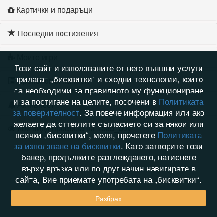
Картички и подаръци
Последни постижения
Моите игри
Този сайт и използваните от него външни услуги
прилагат „бисквитки“ и сходни технологии, които
Хронология на игри
са необходими за правилното му функциониране
и за постигане на целите, посочени в
Политиката
Активност
за поверителност
. За повече информация или ако
желаете да оттеглите съгласието си за някои или
Кой видя профила на 1bad_boy
всички „бисквитки“, моля, прочетете
Политиката
за използване на бисквитки
. Като затворите този
банер, продължите разглеждането, натиснете
върху връзка или по друг начин навигирате в
сайта, Вие приемате употребата на „бисквитки“.
Разбрах