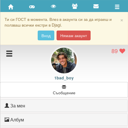
Приятели
Хронология на игри
×
Ти си ГОСТ в момента. Влез в акаунта си за да играеш и
ползваш всички екстри в Djagi.
Активност
Вход
Нямам акаунт
Постижения
89
Подаръците на 1bad_boy
Картичките на 1bad_boy
Блокирай 1bad_boy
1bad_boy
Съобщение
За мен
Албум