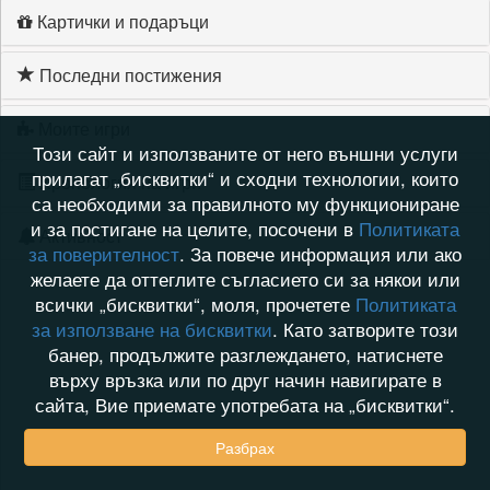
Картички и подаръци
Последни постижения
Моите игри
Този сайт и използваните от него външни услуги
прилагат „бисквитки“ и сходни технологии, които
Хронология на игри
са необходими за правилното му функциониране
и за постигане на целите, посочени в
Политиката
Активност
за поверителност
. За повече информация или ако
желаете да оттеглите съгласието си за някои или
всички „бисквитки“, моля, прочетете
Политиката
за използване на бисквитки
. Като затворите този
банер, продължите разглеждането, натиснете
върху връзка или по друг начин навигирате в
сайта, Вие приемате употребата на „бисквитки“.
Разбрах