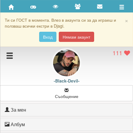
Приятели
Хронология на игри
×
Ти си ГОСТ в момента. Влез в акаунта си за да играеш и
ползваш всички екстри в Djagi.
Активност
Вход
Нямам акаунт
Постижения
111
Подаръците на -Black-Devil-
Картичките на -Black-Devil-
Блокирай -Black-Devil-
-Black-Devil-
Съобщение
За мен
Албум