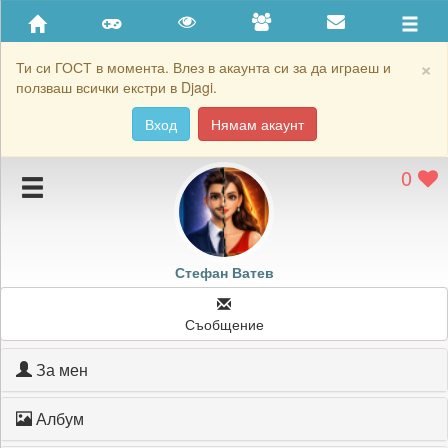
Приятели
Хронология на игри
×
Ти си ГОСТ в момента. Влез в акаунта си за да играеш и
ползваш всички екстри в Djagi.
Активност
Вход
Нямам акаунт
Постижения
0
Подаръците на Стефан Ватев
Картичките на Стефан Ватев
Блокирай Стефан Ватев
Стефан Ватев
Съобщение
За мен
Албум