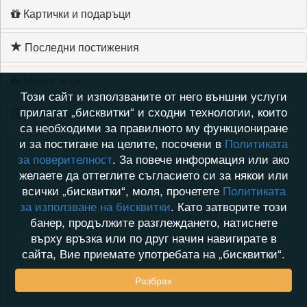
Картички и подаръци
Последни постижения
Моите игри
Този сайт и използваните от него външни услуги
прилагат „бисквитки“ и сходни технологии, които
Хронология на игри
са необходими за правилното му функциониране
и за постигане на целите, посочени в
Политиката
за поверителност
. За повече информация или ако
желаете да оттеглите съгласието си за някои или
всички „бисквитки“, моля, прочетете
Политиката
за използване на бисквитки
. Като затворите този
банер, продължите разглеждането, натиснете
върху връзка или по друг начин навигирате в
сайта, Вие приемате употребата на „бисквитки“.
Разбрах