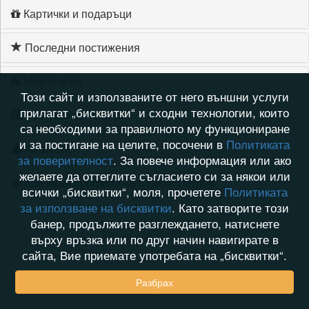
Картички и подаръци
Последни постижения
Моите игри
Този сайт и използваните от него външни услуги
прилагат „бисквитки“ и сходни технологии, които
Хронология на игри
са необходими за правилното му функциониране
и за постигане на целите, посочени в
Политиката
Активност
за поверителност
. За повече информация или ако
желаете да оттеглите съгласието си за някои или
Кой видя профила на Станко Петров
всички „бисквитки“, моля, прочетете
Политиката
за използване на бисквитки
. Като затворите този
банер, продължите разглеждането, натиснете
върху връзка или по друг начин навигирате в
сайта, Вие приемате употребата на „бисквитки“.
Разбрах