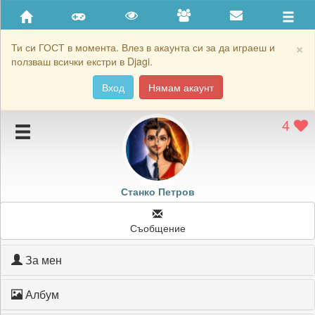
Приятели
Хронология на игри
×
Ти си ГОСТ в момента. Влез в акаунта си за да играеш и
ползваш всички екстри в Djagi.
Активност
Вход
Нямам акаунт
Постижения
4
Подаръците на Станко Петров
Картичките на Станко Петров
Блокирай Станко Петров
Станко Петров
Съобщение
За мен
Албум