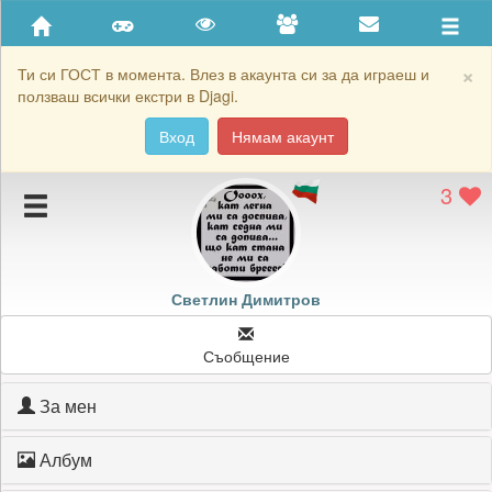
Приятели
Хронология на игри
×
Ти си ГОСТ в момента. Влез в акаунта си за да играеш и
ползваш всички екстри в Djagi.
Активност
Вход
Нямам акаунт
Постижения
3
Подаръците на Светлин Димитров
Картичките на Светлин Димитров
Блокирай Светлин Димитров
Светлин Димитров
Съобщение
За мен
Албум