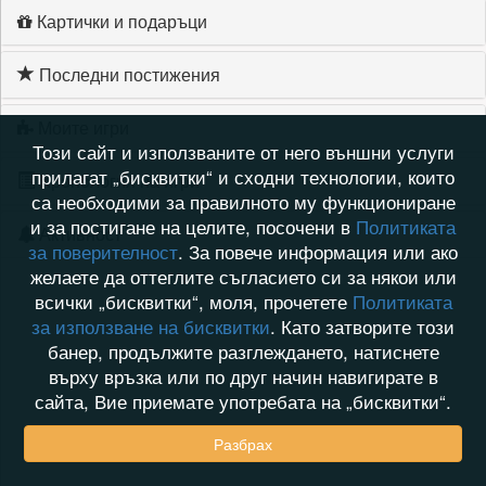
Картички и подаръци
Последни постижения
Моите игри
Този сайт и използваните от него външни услуги
прилагат „бисквитки“ и сходни технологии, които
Хронология на игри
са необходими за правилното му функциониране
и за постигане на целите, посочени в
Политиката
Активност
за поверителност
. За повече информация или ако
желаете да оттеглите съгласието си за някои или
всички „бисквитки“, моля, прочетете
Политиката
за използване на бисквитки
. Като затворите този
банер, продължите разглеждането, натиснете
върху връзка или по друг начин навигирате в
сайта, Вие приемате употребата на „бисквитки“.
Разбрах