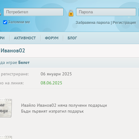
Запомни ме
Забравена парола
|
Регистрация
РИ
АКТИВНОСТ
ФОРУМ
БЛОГ
 Иванов02
 да играе
Белот
 регистриране:
06 януари 2025
о на линия:
08.06.2025
ма
Ивайло Иванов02 няма получени подаръци
ръци
Бъди първият изпратил подарък