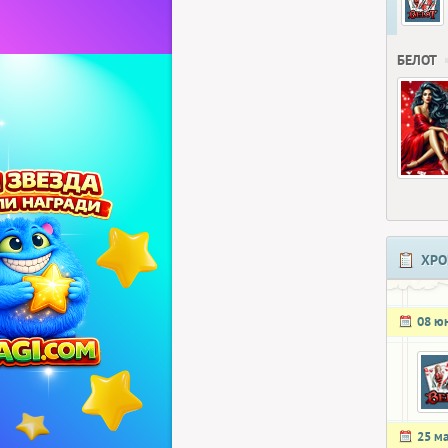
БЕЛОТ
ХРО
08 ю
25 м