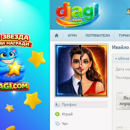
ИГРИ
ПОТРЕБИТЕЛИ
ТУРНИ
НАЧАЛО
djagi.com
Ивайло
• обича
Дата на
Последн
Ня
пода
Профил
Играй
Чат