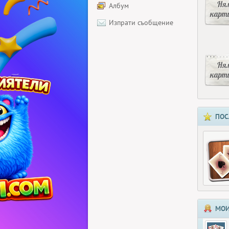
Ня
Албум
карт
Изпрати съобщение
Ня
карт
ПОС
МОИ