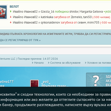
БЕЛОТ
Ивайло Иванов02
и
Glezla_16
победиха
shirdor
,
Margarita Gebova
+(400
Ивайло Иванов02
и
katinkaka
загубиха от
Zemekis
,
tani50
(-500 чипове)
Ивайло Иванов02
и
qnkonaidenov
загубиха от
севим
,
mimi703
(-500 чи
 ВИДИШ ПЪЛНАТА ХРОНОЛОГИЯ НА ИЗИГРАНИТЕ ИГРИ, ТРЯБВА ДА СИ РЕГИСТРИРАН
ДА СЕ РЕГИСТРИРАШ ОТ ТУК »
Ventures LLC | Последна промяна: 14.07.2026
Начало
Системa за обслужване
Условия за ползва
ЗД
АК
rolina177
_poli_
ЕК
ара
Ябълкова градина
„бисквитки“ и сходни технологии, които са необходими за прав
lie
Matrix__
ше
Не се Сърди
е информация или ако желаете да оттеглите съгласието си за ня
зи банер, продължите разглеждането, натиснете върху връзка ил
то
Белот
, Сантасе,
Свара
и много други. За най-добрите играчи се организират ежесе