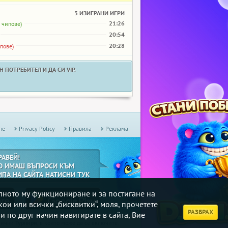
3 ИЗИГРАНИ ИГРИ
21:26
 чипове)
20:54
20:28
пове)
 ПОТРЕБИТЕЛ И ДА СИ VIP.
не
Privacy Policy
Правила
Реклама
РАВЕЙ!
О ИМАШ ВЪПРОСИ КЪМ
ИПА НА САЙТА НАТИСНИ ТУК
илното му функциониране и за постигане на
кои или всички „бисквитки“, моля, прочетете
РАЗБРАХ
и по друг начин навигирате в сайта, Вие
дмични
Турнири
, в които може да се включите.