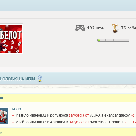
192
игри
75
поб
НОЛОГИЯ НА ИГРИ
ни
БЕЛОТ
Ивайло Иванов02
и
ponyakoga
загубиха от
vuli49
,
alexandar traikov
(-1
Ивайло Иванов02
и
Antonina.B
загубиха от
danceto66
,
Dobrin_D
(-500 
ай