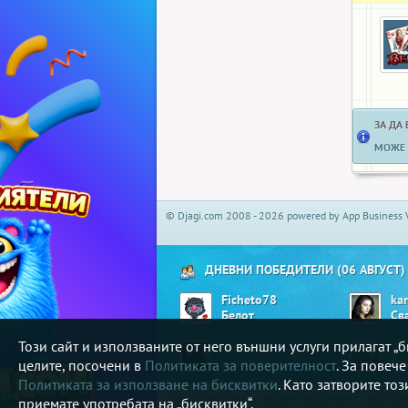
ЗА ДА
МОЖЕ 
© Djagi.com 2008 - 2026 powered by App Business 
ДНЕВНИ ПОБЕДИТЕЛИ (06 АВГУСТ)
Ficheto78
ka
Белот
Св
Този сайт и използваните от него външни услуги прилагат 
Atipov9
Vil
Билярд
Ши
целите, посочени в
Политиката за поверителност
. За повеч
Политиката за използване на бисквитки
. Като затворите то
В djagi.com може да играете любимите си игри ка
приемате употребата на „бисквитки“.