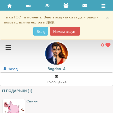
Приятели
Хронология на игри
×
Ти си ГОСТ в момента. Влез в акаунта си за да играеш и
ползваш всички екстри в Djagi.
Активност
Вход
Нямам акаунт
Постижения
0
Подаръците на Bogdan_A
Картичките на Bogdan_A
Блокирай Bogdan_A
Назад
Bogdan_A
Съобщение
ПОДАРЪЦИ (1)
Свиня