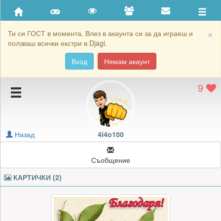
Приятели
Хронология на игри
×
Ти си ГОСТ в момента. Влез в акаунта си за да играеш и
ползваш всички екстри в Djagi.
Активност
Вход
Нямам акаунт
Постижения
9
Подаръците на 4i4o100
Картичките на 4i4o100
Блокирай 4i4o100
Назад
4i4o100
Съобщение
КАРТИЧКИ (2)