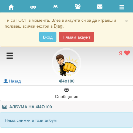
Приятели
Хронология на игри
×
Ти си ГОСТ в момента. Влез в акаунта си за да играеш и
ползваш всички екстри в Djagi.
Активност
Вход
Нямам акаунт
Постижения
9
Подаръците на 4i4o100
Картичките на 4i4o100
Блокирай 4i4o100
Назад
4i4o100
Съобщение
АЛБУМА НА
4I4O100
Няма снимки в този албум