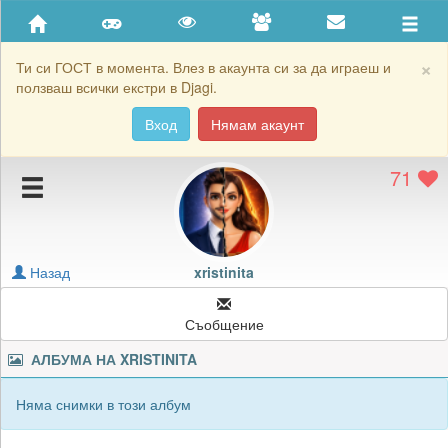
Приятели
Хронология на игри
×
Ти си ГОСТ в момента. Влез в акаунта си за да играеш и
ползваш всички екстри в Djagi.
Активност
Вход
Нямам акаунт
Постижения
71
Подаръците на xristinita
Картичките на xristinita
Блокирай xristinita
Назад
xristinita
Съобщение
АЛБУМА НА
XRISTINITA
Няма снимки в този албум