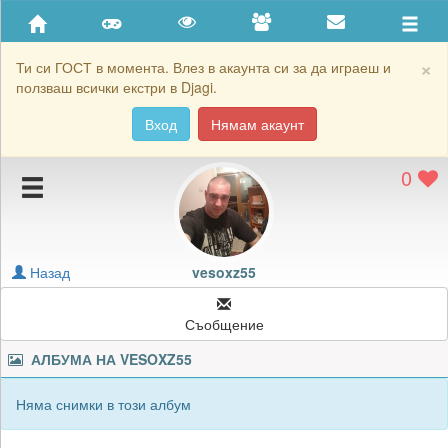
Приятели
Хронология на игри
×
Ти си ГОСТ в момента. Влез в акаунта си за да играеш и
ползваш всички екстри в Djagi.
Активност
Вход
Нямам акаунт
Постижения
0
Подаръците на vesoxz55
Картичките на vesoxz55
Блокирай vesoxz55
Назад
vesoxz55
Съобщение
АЛБУМА НА
VESOXZ55
Няма снимки в този албум