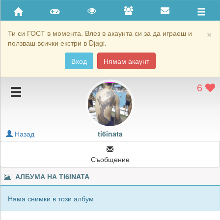
Приятели
Хронология на игри
×
Ти си ГОСТ в момента. Влез в акаунта си за да играеш и
ползваш всички екстри в Djagi.
Активност
Вход
Нямам акаунт
Постижения
6
Подаръците на ti6inata
Картичките на ti6inata
Блокирай ti6inata
Назад
ti6inata
Съобщение
АЛБУМА НА
TI6INATA
Няма снимки в този албум