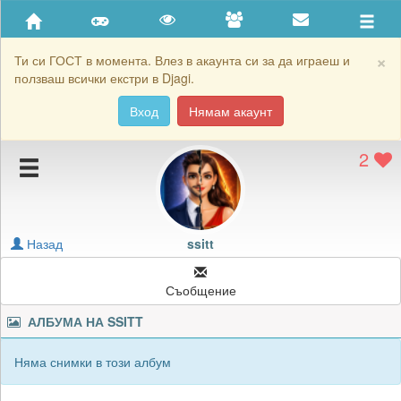
Приятели
Хронология на игри
×
Ти си ГОСТ в момента. Влез в акаунта си за да играеш и
ползваш всички екстри в Djagi.
Активност
Вход
Нямам акаунт
Постижения
2
Подаръците на ssitt
Картичките на ssitt
Блокирай ssitt
Назад
ssitt
Съобщение
АЛБУМА НА
SSITT
Няма снимки в този албум