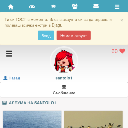
Приятели
Хронология на игри
×
Ти си ГОСТ в момента. Влез в акаунта си за да играеш и
ползваш всички екстри в Djagi.
Активност
Вход
Нямам акаунт
Постижения
60
Подаръците на santolo1
Картичките на santolo1
Блокирай santolo1
Назад
santolo1
Съобщение
АЛБУМА НА
SANTOLO1