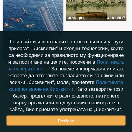
31.01.2017
18
0
Този сайт и използваните от него външни услуги
прилагат „бисквитки“ и сходни технологии, които
са необходими за правилното му функциониране
и за постигане на целите, посочени в
Политиката
за поверителност
. За повече информация или ако
желаете да оттеглите съгласието си за някои или
всички „бисквитки“, моля, прочетете
Политиката
31.01.2017
17
0
за използване на бисквитки
. Като затворите този
банер, продължите разглеждането, натиснете
върху връзка или по друг начин навигирате в
сайта, Вие приемате употребата на „бисквитки“.
Разбрах