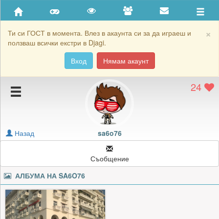
Приятели
Хронология на игри
×
Ти си ГОСТ в момента. Влез в акаунта си за да играеш и
ползваш всички екстри в Djagi.
Активност
Вход
Нямам акаунт
Постижения
24
Подаръците на sa6o76
Картичките на sa6o76
Блокирай sa6o76
Назад
sa6o76
Съобщение
АЛБУМА НА
SA6O76