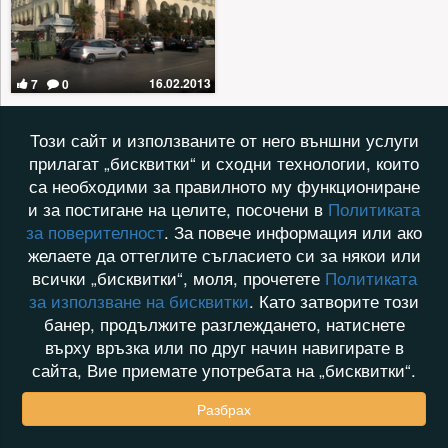
16.02.2013
7
0
Този сайт и използваните от него външни услуги
прилагат „бисквитки“ и сходни технологии, които
са необходими за правилното му функциониране
и за постигане на целите, посочени в
Политиката
за поверителност
. За повече информация или ако
желаете да оттеглите съгласието си за някои или
всички „бисквитки“, моля, прочетете
Политиката
за използване на бисквитки
. Като затворите този
банер, продължите разглеждането, натиснете
върху връзка или по друг начин навигирате в
сайта, Вие приемате употребата на „бисквитки“.
Разбрах